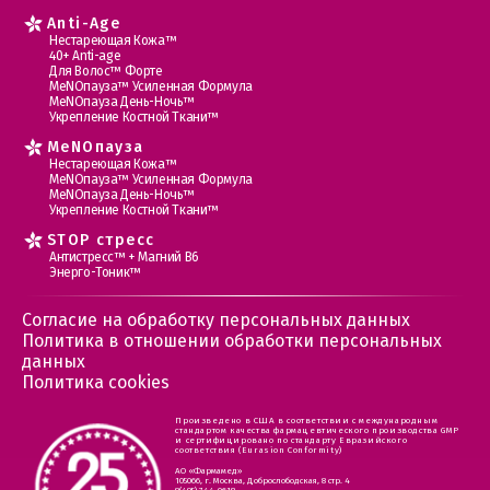
Anti-Age
Нестареющая Кожа™
40+ Anti-age
Для Волос™ Форте
МеNOпауза™ Усиленная Формула
МеNOпауза День-Ночь™
Укрепление Костной Ткани™
MеNOпауза
Нестареющая Кожа™
МеNOпауза™ Усиленная Формула
МеNOпауза День-Ночь™
Укрепление Костной Ткани™
STOP стресс
Антистресс™ + Магний В6
Энерго-Тоник™
Согласие на обработку персональных данных
Политика в отношении обработки персональных
данных
Политика cookies
Произведено в США в соответствии с международным
стандартом качества фармацевтического производства GMP
и сертифицировано по стандарту Евразийского
соответствия (Eurasion Conformity)
АО «Фармамед»
105066, г. Москва, Доброслободская, 8 стр. 4