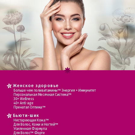
Женское здоровье
Больше чем поливитамины™ Энергия + Иммунитет
Персональная Месячная Система™
30+ Wellness
40+ Anti-age
Пренатал Оптима™
Бьюти-шик
Нестареющая Кожа™
Для Волос, Кожи и Ногтей™
Усиленная Формула
Для Волос™ Форте