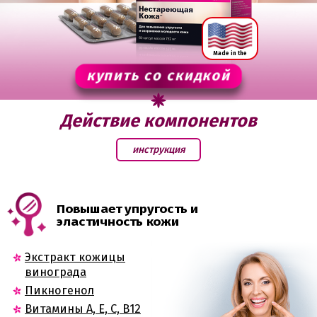
Made in the
USA
купить со скидкой
Действие компонентов
инструкция
Повышает упругость и
эластичность кожи
Экстракт кожицы
винограда
Пикногенол
Витамины А, Е, С, В12