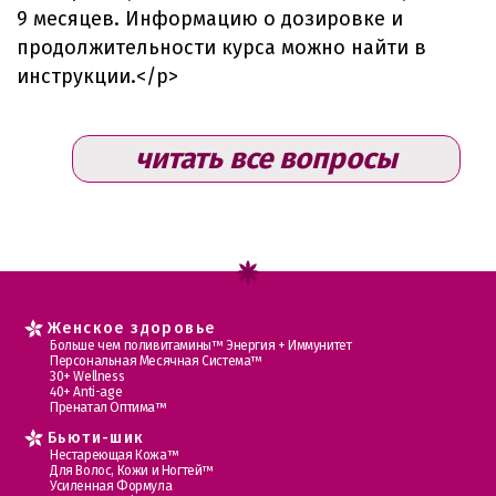
9 месяцев. Информацию о дозировке и
продолжительности курса можно найти в
инструкции.</p>
читать все вопросы
Женское здоровье
Больше чем поливитамины™ Энергия + Иммунитет
Персональная Месячная Система™
30+ Wellness
40+ Anti-age
Пренатал Оптима™
Бьюти-шик
Нестареющая Кожа™
Для Волос, Кожи и Ногтей™
Усиленная Формула