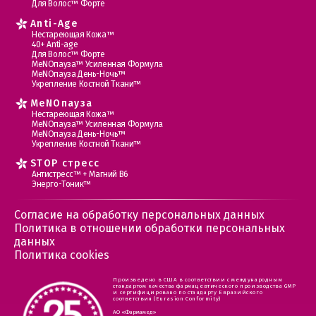
Для Волос™ Форте
Anti-Age
Нестареющая Кожа™
40+ Anti-age
Для Волос™ Форте
МеNOпауза™ Усиленная Формула
МеNOпауза День-Ночь™
Укрепление Костной Ткани™
MеNOпауза
Нестареющая Кожа™
МеNOпауза™ Усиленная Формула
МеNOпауза День-Ночь™
Укрепление Костной Ткани™
STOP стресс
Антистресс™ + Магний В6
Энерго-Тоник™
Согласие на обработку персональных данных
Политика в отношении обработки персональных
данных
Политика cookies
Произведено в США в соответствии с международным
стандартом качества фармацевтического производства GMP
и сертифицировано по стандарту Евразийского
соответствия (Eurasion Conformity)
АО «Фармамед»