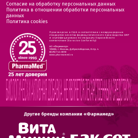
Согласие на обработку персональных данных
Политика в отношении обработки персональных
данных
Политика cookies
Произведено в США в соответствии с международным
стандартом качества фармацевтического производства GMP
и сертифицировано по стандарту Евразийского
соответствия (Eurasion Conformity)
АО «Фармамед»
105066, г. Москва, Доброслободская, 8 стр. 4
8(495) 744-0618
www.pharmamed.ru
Другие бренды компании «Фармамед»