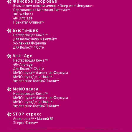
Женское здоровье
Больше чем поливитамины™ Энергия + Иммунитет
Персональная Месячная Система™
30+ Wellness
40+ Anti-age
Пренатал Оптима™
Бьюти-шик
Нестареющая Кожа™
Для Волос, Кожи и Ногтей™
Усиленная Формула
Для Волос™ Форте
Anti-Age
Нестареющая Кожа™
40+ Anti-age
Для Волос™ Форте
МеNOпауза™ Усиленная Формула
МеNOпауза День-Ночь™
Укрепление Костной Ткани™
MеNOпауза
Нестареющая Кожа™
МеNOпауза™ Усиленная Формула
МеNOпауза День-Ночь™
Укрепление Костной Ткани™
STOP стресс
Антистресс™ + Магний В6
Энерго-Тоник™