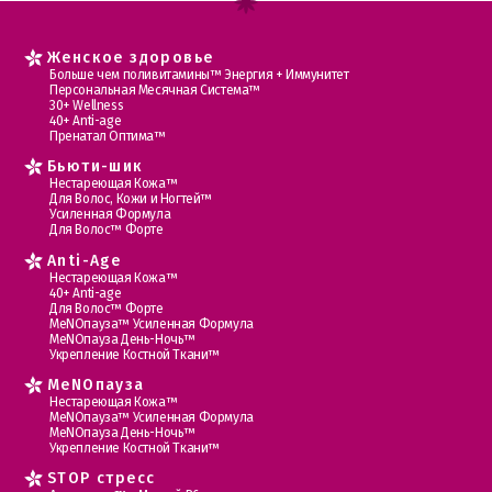
Женское здоровье
Больше чем поливитамины™ Энергия + Иммунитет
Персональная Месячная Система™
30+ Wellness
40+ Anti-age
Пренатал Оптима™
Бьюти-шик
Нестареющая Кожа™
Для Волос, Кожи и Ногтей™
Усиленная Формула
Для Волос™ Форте
Anti-Age
Нестареющая Кожа™
40+ Anti-age
Для Волос™ Форте
МеNOпауза™ Усиленная Формула
МеNOпауза День-Ночь™
Укрепление Костной Ткани™
MеNOпауза
Нестареющая Кожа™
МеNOпауза™ Усиленная Формула
МеNOпауза День-Ночь™
Укрепление Костной Ткани™
STOP стресс