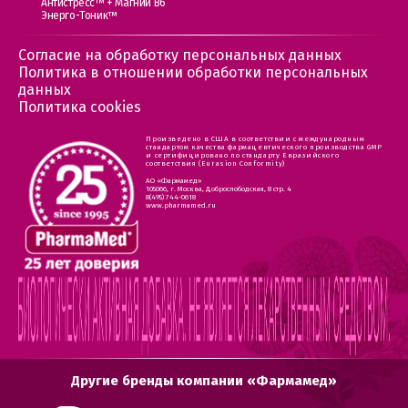
Антистресс™ + Магний В6
Энерго-Тоник™
Согласие на обработку персональных данных
Политика в отношении обработки персональных
данных
Политика cookies
Произведено в США в соответствии с международным
стандартом качества фармацевтического производства GMP
и сертифицировано по стандарту Евразийского
соответствия (Eurasion Conformity)
АО «Фармамед»
105066, г. Москва, Доброслободская, 8 стр. 4
8(495) 744-0618
www.pharmamed.ru
Другие бренды компании «Фармамед»