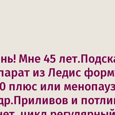
нь! Мне 45 лет.Подс
парат из Ледис фор
0 плюс или менопауз
 др.Приливов и потли
нет, цикл регулярны