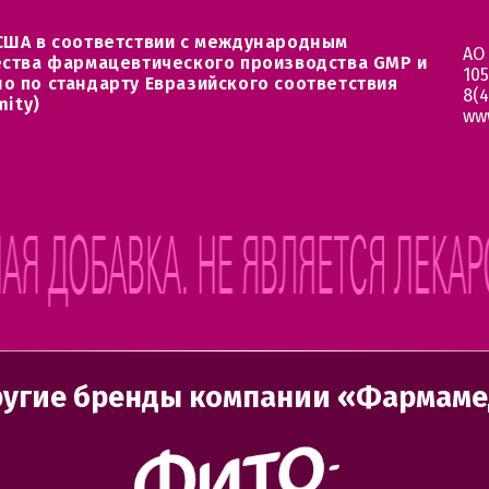
США в соответствии с международным
АО
ества фармацевтического производства GMP и
105
о по стандарту Евразийского соответствия
8(4
mity)
ww
угие бренды компании «Фармам