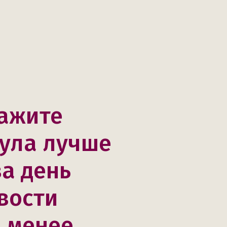
кажите
мула лучше
а день
вости
й,менее