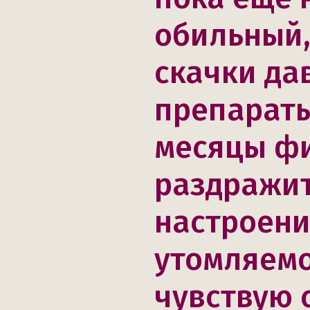
обильный,
скачки да
препараты
месяцы фи
раздражит
настроени
утомляемо
чувствую 