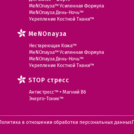
МеNOпауза™ Усиленная Формула
МеNOпауза День-Ночь™
Укрепление Костной Ткани™
MеNOпауза
Нестареющая Кожа™
МеNOпауза™ Усиленная Формула
МеNOпауза День-Ночь™
Укрепление Костной Ткани™
STOP стресс
Антистресс™ + Магний В6
Энерго-Тоник™
Политика в отношении обработки персональных данных