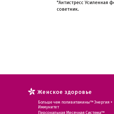
"Антистресс Усиленная ф
советник.
Женское здоровье
Больше чем поливитамины™ Энергия +
Иммунитет
Персональная Месячная Система™