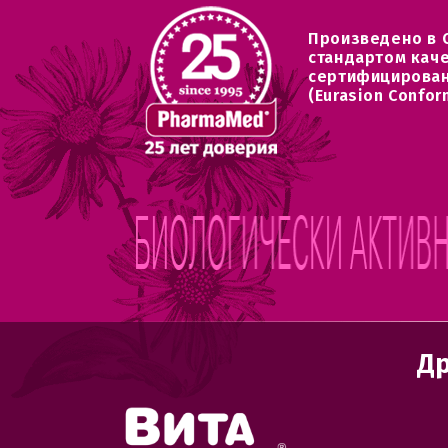
Произведено в 
стандартом кач
сертифицирован
(Eurasion Confor
Др