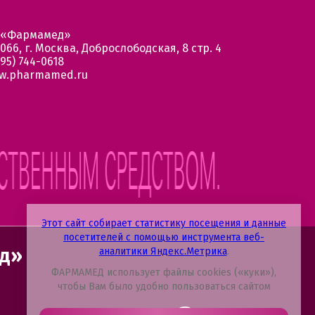
 «Фармамед»
066, г. Москва, Доброслободская, 8 стр. 4
95) 744-0618
w.pharmamed.ru
Этот сайт собирает статистику посещения и данные
посетителей с помощью инструмента веб-
ед»
аналитики Яндекс.Метрика
.
ФАРМАМЕД использует файлы cookies («куки»),
чтобы Вам было удобно пользоваться сайтом