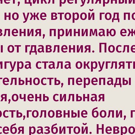
 но уже второй год 
вления, принимаю е
 от гдавления. Посл
гура стала округлят
ельность, перепады
я,очень сильная
сть,головные боли, 
себя разбитой. Невро