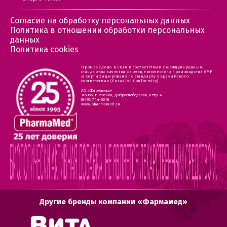
Согласие на обработку персональных данных
Политика в отношении обработки персональных
данных
Политика cookies
Произведено в США в соответствии с международным
стандартом качества фармацевтического производства GMP
и сертифицировано по стандарту Евразийского
соответствия (Eurasion Conformity)
АО «Фармамед»
105066, г. Москва, Доброслободская, 8 стр. 4
8(495) 744-0618
www.pharmamed.ru
Другие бренды компании «Фармамед»