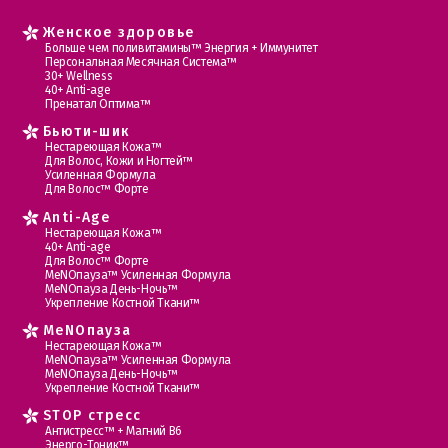
Женское здоровье
Больше чем поливитамины™ Энергия + Иммунитет
Персональная Месячная Система™
30+ Wellness
40+ Anti-age
Пренатал Оптима™
Бьюти-шик
Нестареющая Кожа™
Для Волос, Кожи и Ногтей™
Усиленная Формула
Для Волос™ Форте
Anti-Age
Нестареющая Кожа™
40+ Anti-age
Для Волос™ Форте
МеNOпауза™ Усиленная Формула
МеNOпауза День-Ночь™
Укрепление Костной Ткани™
MеNOпауза
Нестареющая Кожа™
МеNOпауза™ Усиленная Формула
МеNOпауза День-Ночь™
Укрепление Костной Ткани™
STOP стресс
Антистресс™ + Магний В6
Энерго-Тоник™