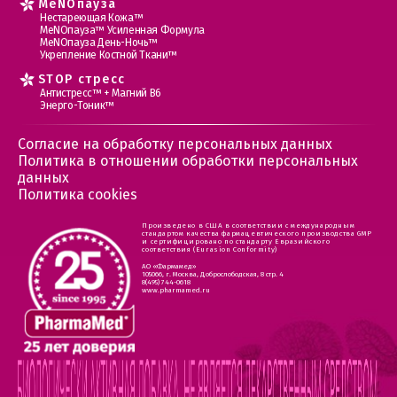
MеNOпауза
Нестареющая Кожа™
МеNOпауза™ Усиленная Формула
МеNOпауза День-Ночь™
Укрепление Костной Ткани™
STOP стресс
Антистресс™ + Магний В6
Энерго-Тоник™
Согласие на обработку персональных данных
Политика в отношении обработки персональных
данных
Политика cookies
Произведено в США в соответствии с международным
стандартом качества фармацевтического производства GMP
и сертифицировано по стандарту Евразийского
соответствия (Eurasion Conformity)
АО «Фармамед»
105066, г. Москва, Доброслободская, 8 стр. 4
8(495) 744-0618
www.pharmamed.ru