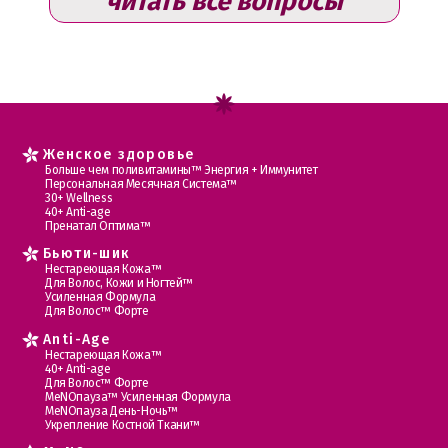
читать все вопросы
Женское здоровье
Больше чем поливитамины™ Энергия + Иммунитет
Персональная Месячная Система™
30+ Wellness
40+ Anti-age
Пренатал Оптима™
Бьюти-шик
Нестареющая Кожа™
Для Волос, Кожи и Ногтей™
Усиленная Формула
Для Волос™ Форте
Anti-Age
Нестареющая Кожа™
40+ Anti-age
Для Волос™ Форте
МеNOпауза™ Усиленная Формула
МеNOпауза День-Ночь™
Укрепление Костной Ткани™