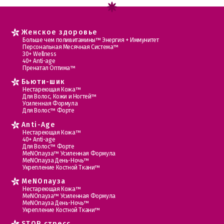
Женское здоровье
Больше чем поливитамины™ Энергия + Иммунитет
Персональная Месячная Система™
30+ Wellness
40+ Anti-age
Пренатал Оптима™
Бьюти-шик
Нестареющая Кожа™
Для Волос, Кожи и Ногтей™
Усиленная Формула
Для Волос™ Форте
Anti-Age
Нестареющая Кожа™
40+ Anti-age
Для Волос™ Форте
МеNOпауза™ Усиленная Формула
МеNOпауза День-Ночь™
Укрепление Костной Ткани™
MеNOпауза
Нестареющая Кожа™
МеNOпауза™ Усиленная Формула
МеNOпауза День-Ночь™
Укрепление Костной Ткани™
STOP стресс