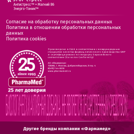
Антистресс™ + Магний В6
Энерго-Тоник™
Согласие на обработку персональных данных
Политика в отношении обработки персональных
данных
Политика cookies
Произведено в США в соответствии с международным
стандартом качества фармацевтического производства GMP
и сертифицировано по стандарту Евразийского
соответствия (Eurasion Conformity)
АО «Фармамед»
105066, г. Москва, Доброслободская, 8 стр. 4
8(495) 744-0618
www.pharmamed.ru
Другие бренды компании «Фармамед»