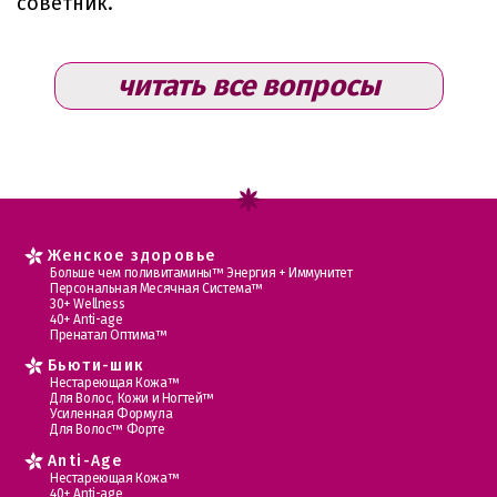
советник.
читать все вопросы
Женское здоровье
Больше чем поливитамины™ Энергия + Иммунитет
Персональная Месячная Система™
30+ Wellness
40+ Anti-age
Пренатал Оптима™
Бьюти-шик
Нестареющая Кожа™
Для Волос, Кожи и Ногтей™
Усиленная Формула
Для Волос™ Форте
Anti-Age
Нестареющая Кожа™
40+ Anti-age