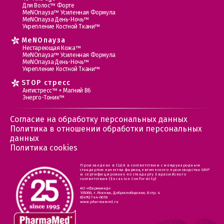
Для Волос™ Форте
МеNOпауза™ Усиленная Формула
МеNOпауза День-Ночь™
Укрепление Костной Ткани™
MеNOпауза
Нестареющая Кожа™
МеNOпауза™ Усиленная Формула
МеNOпауза День-Ночь™
Укрепление Костной Ткани™
STOP стресс
Антистресс™ + Магний В6
Энерго-Тоник™
Согласие на обработку персональных данных
Политика в отношении обработки персональных
данных
Политика cookies
Произведено в США в соответствии с международным
стандартом качества фармацевтического производства GMP
и сертифицировано по стандарту Евразийского
соответствия (Eurasion Conformity)
АО «Фармамед»
105066, г. Москва, Доброслободская, 8 стр. 4
8(495) 744-0618
www.pharmamed.ru