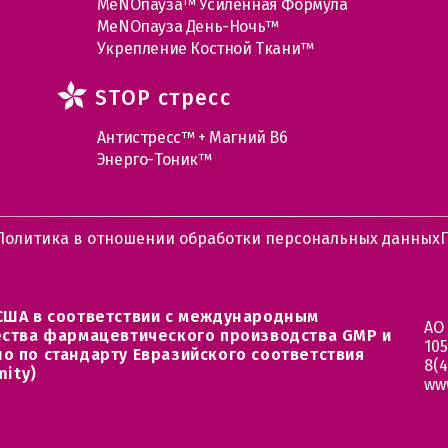
МеNOпауза™ Усиленная Формула
МеNOпауза День-Ночь™
Укрепление Костной Ткани™
STOP стресс
Антистресс™ + Магний В6
Энерго-Тоник™
Политика в отношении обработки персональных данных
США в соответствии с международным
АО
ества фармацевтического производства GMP и
105
о по стандарту Евразийского соответствия
8(4
mity)
ww