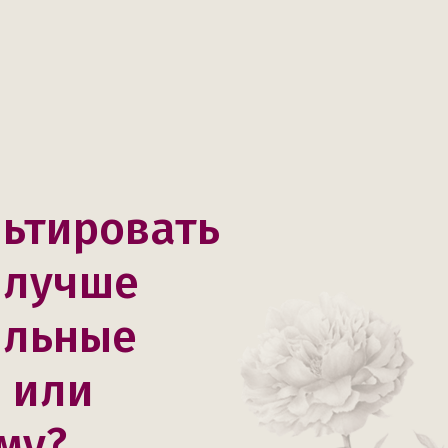
льтировать
 лучше
ильные
 или
му?