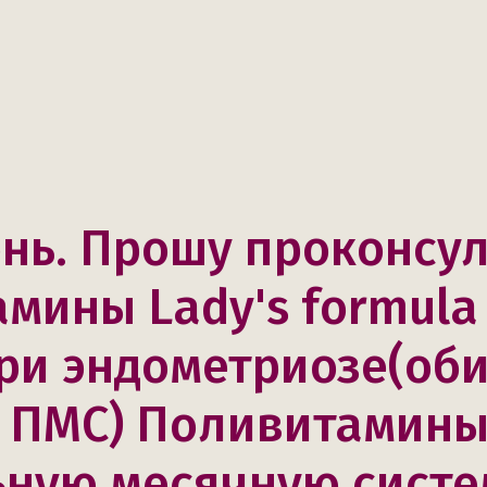
нь. Прошу проконсу
амины Lady's formula
ри эндометриозе(об
 ПМС) Поливитамины
ную месячную систе