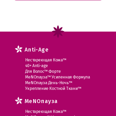
Anti-Age
Нестареющая Кожа™
40+ Anti-age
Для Волос™ Форте
МеNOпауза™ Усиленная Формула
МеNOпауза День-Ночь™
Укрепление Костной Ткани™
MеNOпауза
Нестареющая Кожа™