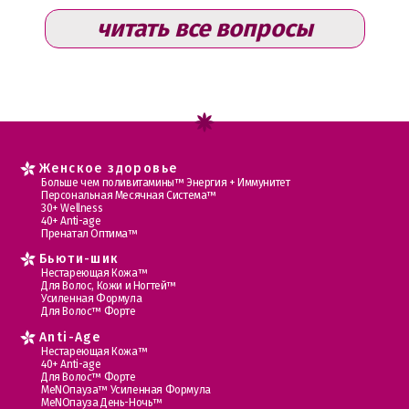
читать все вопросы
Женское здоровье
Больше чем поливитамины™ Энергия + Иммунитет
Персональная Месячная Система™
30+ Wellness
40+ Anti-age
Пренатал Оптима™
Бьюти-шик
Нестареющая Кожа™
Для Волос, Кожи и Ногтей™
Усиленная Формула
Для Волос™ Форте
Anti-Age
Нестареющая Кожа™
40+ Anti-age
Для Волос™ Форте
МеNOпауза™ Усиленная Формула
МеNOпауза День-Ночь™