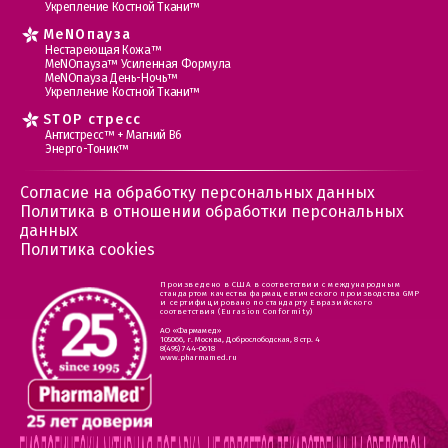
Укрепление Костной Ткани™
MеNOпауза
Нестареющая Кожа™
МеNOпауза™ Усиленная Формула
МеNOпауза День-Ночь™
Укрепление Костной Ткани™
STOP стресс
Антистресс™ + Магний В6
Энерго-Тоник™
Согласие на обработку персональных данных
Политика в отношении обработки персональных
данных
Политика cookies
Произведено в США в соответствии с международным
стандартом качества фармацевтического производства GMP
и сертифицировано по стандарту Евразийского
соответствия (Eurasion Conformity)
АО «Фармамед»
105066, г. Москва, Доброслободская, 8 стр. 4
8(495) 744-0618
www.pharmamed.ru