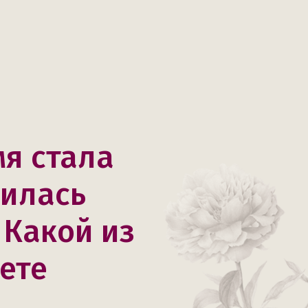
мя стала
вилась
 Какой из
ете