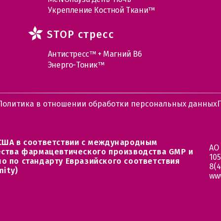
Укрепление Костной Ткани™
STOP стресс
Антистресс™ + Магний В6
Энерго-Тоник™
Политика в отношении обработки персональных данных
США в соответствии с международным
АО
ества фармацевтического производства GMP и
105
о по стандарту Евразийского соответствия
8(4
mity)
ww