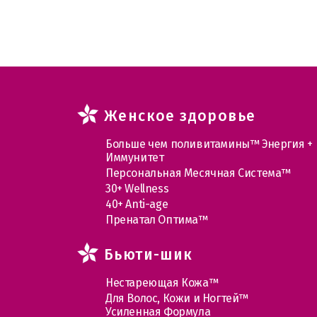
Женское здоровье
Больше чем поливитамины™ Энергия +
Иммунитет
Персональная Месячная Система™
30+ Wellness
40+ Anti-age
Пренатал Оптима™
Бьюти-шик
Нестареющая Кожа™
Для Волос, Кожи и Ногтей™
Усиленная Формула