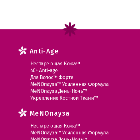
Anti-Age
Нестареющая Кожа™
40+ Anti-age
Для Волос™ Форте
МеNOпауза™ Усиленная Формула
МеNOпауза День-Ночь™
Укрепление Костной Ткани™
MеNOпауза
Нестареющая Кожа™
МеNOпауза™ Усиленная Формула
МеNOпауза День-Ночь™