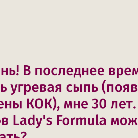
нь! В последнее вре
ь угревая сыпь (поя
ны КОК), мне 30 лет.
в Lady's Formula мож
ать?