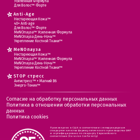
Усиленная Формула
Для Волос™ Форте
Anti-Age
Нестареющая Кожа™
40+ Anti-age
Для Волос™ Форте
МеNOпауза™ Усиленная Формула
МеNOпауза День-Ночь™
Укрепление Костной Ткани™
MеNOпауза
Нестареющая Кожа™
МеNOпауза™ Усиленная Формула
МеNOпауза День-Ночь™
Укрепление Костной Ткани™
STOP стресс
Антистресс™ + Магний В6
Энерго-Тоник™
Согласие на обработку персональных данных
Политика в отношении обработки персональных
данных
Политика cookies
Произведено в США в соответствии с международным
стандартом качества фармацевтического производства GMP
и сертифицировано по стандарту Евразийского
соответствия (Eurasion Conformity)