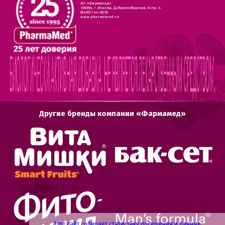
АО «Фармамед»
105066, г. Москва, Доброслободская, 8 стр. 4
8(495) 744-0618
www.pharmamed.ru
Другие бренды компании «Фармамед»
Этот сайт собирает статистику посещения и данные