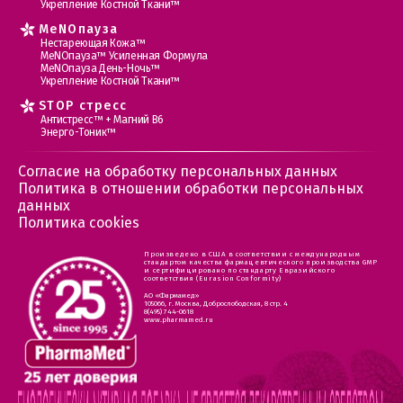
Укрепление Костной Ткани™
MеNOпауза
Нестареющая Кожа™
МеNOпауза™ Усиленная Формула
МеNOпауза День-Ночь™
Укрепление Костной Ткани™
STOP стресс
Антистресс™ + Магний В6
Энерго-Тоник™
Согласие на обработку персональных данных
Политика в отношении обработки персональных
данных
Политика cookies
Произведено в США в соответствии с международным
стандартом качества фармацевтического производства GMP
и сертифицировано по стандарту Евразийского
соответствия (Eurasion Conformity)
АО «Фармамед»
105066, г. Москва, Доброслободская, 8 стр. 4
8(495) 744-0618
www.pharmamed.ru