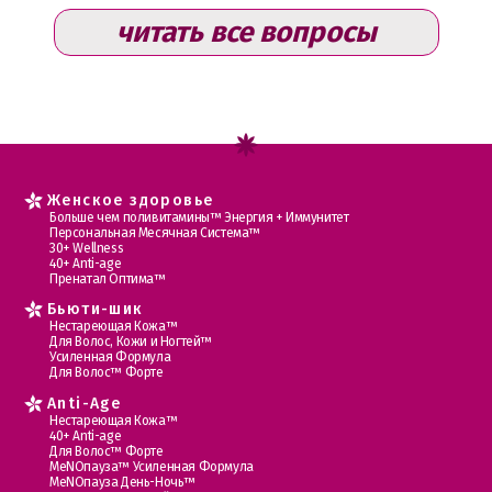
читать все вопросы
Женское здоровье
Больше чем поливитамины™ Энергия + Иммунитет
Персональная Месячная Система™
30+ Wellness
40+ Anti-age
Пренатал Оптима™
Бьюти-шик
Нестареющая Кожа™
Для Волос, Кожи и Ногтей™
Усиленная Формула
Для Волос™ Форте
Anti-Age
Нестареющая Кожа™
40+ Anti-age
Для Волос™ Форте
МеNOпауза™ Усиленная Формула
МеNOпауза День-Ночь™