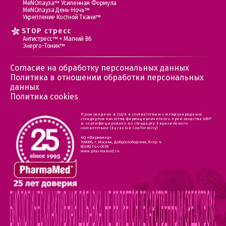
МеNOпауза™ Усиленная Формула
МеNOпауза День-Ночь™
Укрепление Костной Ткани™
STOP стресс
Антистресс™ + Магний В6
Энерго-Тоник™
Согласие на обработку персональных данных
Политика в отношении обработки персональных
данных
Политика cookies
Произведено в США в соответствии с международным
стандартом качества фармацевтического производства GMP
и сертифицировано по стандарту Евразийского
соответствия (Eurasion Conformity)
АО «Фармамед»
105066, г. Москва, Доброслободская, 8 стр. 4
8(495) 744-0618
www.pharmamed.ru