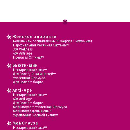
Женское здоровье
Больше чем поливитамины™ Энергия + Иммунитет
Персональная Месячная Система™
30+ Wellness
40+ Anti-age
Пренатал Оптима™
Бьюти-шик
Нестареющая Кожа™
Для Волос, Кожи и Ногтей™
Усиленная Формула
Для Волос™ Форте
Anti-Age
Нестареющая Кожа™
40+ Anti-age
Для Волос™ Форте
МеNOпауза™ Усиленная Формула
МеNOпауза День-Ночь™
Укрепление Костной Ткани™
MеNOпауза
Нестареющая Кожа™