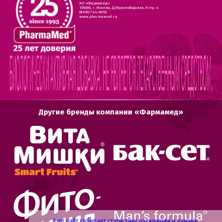
АО «Фармамед»
105066, г. Москва, Доброслободская, 8 стр. 4
8(495) 744-0618
www.pharmamed.ru
Другие бренды компании «Фармамед»
Этот сайт собирает статистику посещения и данные