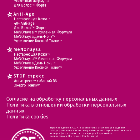
Усиленная Формула
Для Волос™ Форте
Anti-Age
Нестареющая Кожа™
40+ Anti-age
Для Волос™ Форте
МеNOпауза™ Усиленная Формула
МеNOпауза День-Ночь™
Укрепление Костной Ткани™
MеNOпауза
Нестареющая Кожа™
МеNOпауза™ Усиленная Формула
МеNOпауза День-Ночь™
Укрепление Костной Ткани™
STOP стресс
Антистресс™ + Магний В6
Энерго-Тоник™
Согласие на обработку персональных данных
Политика в отношении обработки персональных
данных
Политика cookies
Произведено в США в соответствии с международным
стандартом качества фармацевтического производства GMP
и сертифицировано по стандарту Евразийского
соответствия (Eurasion Conformity)