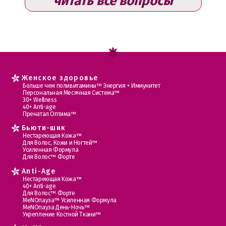
читать все вопросы
Женское здоровье
Больше чем поливитамины™ Энергия + Иммунитет
Персональная Месячная Система™
30+ Wellness
40+ Anti-age
Пренатал Оптима™
Бьюти-шик
Нестареющая Кожа™
Для Волос, Кожи и Ногтей™
Усиленная Формула
Для Волос™ Форте
Anti-Age
Нестареющая Кожа™
40+ Anti-age
Для Волос™ Форте
МеNOпауза™ Усиленная Формула
МеNOпауза День-Ночь™
Укрепление Костной Ткани™