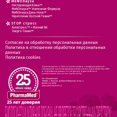
MеNOпауза
Нестареющая Кожа™
МеNOпауза™ Усиленная Формула
МеNOпауза День-Ночь™
Укрепление Костной Ткани™
STOP стресс
Антистресс™ + Магний В6
Энерго-Тоник™
Согласие на обработку персональных данных
Политика в отношении обработки персональных
данных
Политика cookies
Произведено в США в соответствии с международным
стандартом качества фармацевтического производства GMP
и сертифицировано по стандарту Евразийского
соответствия (Eurasion Conformity)
АО «Фармамед»
105066, г. Москва, Доброслободская, 8 стр. 4
8(495) 744-0618
www.pharmamed.ru