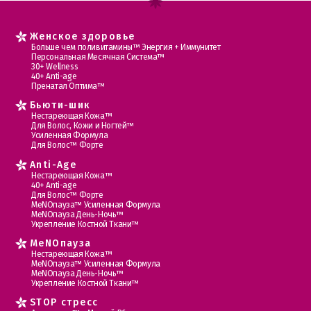
Женское здоровье
Больше чем поливитамины™ Энергия + Иммунитет
Персональная Месячная Система™
30+ Wellness
40+ Anti-age
Пренатал Оптима™
Бьюти-шик
Нестареющая Кожа™
Для Волос, Кожи и Ногтей™
Усиленная Формула
Для Волос™ Форте
Anti-Age
Нестареющая Кожа™
40+ Anti-age
Для Волос™ Форте
МеNOпауза™ Усиленная Формула
МеNOпауза День-Ночь™
Укрепление Костной Ткани™
MеNOпауза
Нестареющая Кожа™
МеNOпауза™ Усиленная Формула
МеNOпауза День-Ночь™
Укрепление Костной Ткани™
STOP стресс