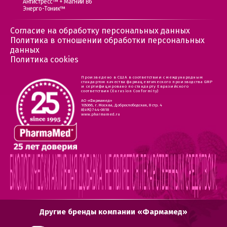
Антистресс™ + Магний В6
Энерго-Тоник™
Согласие на обработку персональных данных
Политика в отношении обработки персональных
данных
Политика cookies
Произведено в США в соответствии с международным
стандартом качества фармацевтического производства GMP
и сертифицировано по стандарту Евразийского
соответствия (Eurasion Conformity)
АО «Фармамед»
105066, г. Москва, Доброслободская, 8 стр. 4
8(495) 744-0618
www.pharmamed.ru
Другие бренды компании «Фармамед»