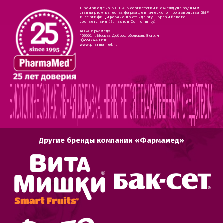
Произведено в США в соответствии с международным
стандартом качества фармацевтического производства GMP
и сертифицировано по стандарту Евразийского
соответствия (Eurasion Conformity)
АО «Фармамед»
105066, г. Москва, Доброслободская, 8 стр. 4
8(495) 744-0618
www.pharmamed.ru
Другие бренды компании «Фармамед»