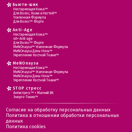
Бьюти-шик
Нестареющая Кожа™
Для Волос, Кожи и Ногтей™
Усиленная Формула
Для Волос™ Форте
Anti-Age
Нестареющая Кожа™
40+ Anti-age
Для Волос™ Форте
МеNOпауза™ Усиленная Формула
МеNOпауза День-Ночь™
Укрепление Костной Ткани™
MеNOпауза
Нестареющая Кожа™
МеNOпауза™ Усиленная Формула
МеNOпауза День-Ночь™
Укрепление Костной Ткани™
STOP стресс
Антистресс™ + Магний В6
Энерго-Тоник™
Согласие на обработку персональных данных
Политика в отношении обработки персональных
данных
Политика cookies