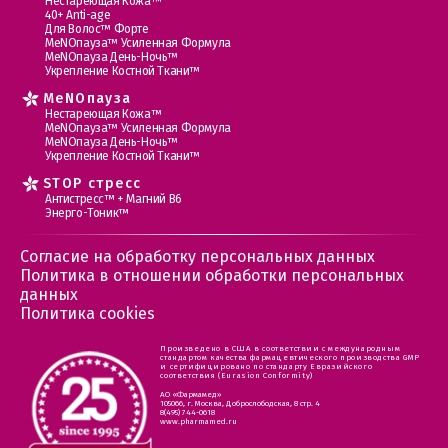
Нестареющая Кожа™
40+ Anti-age
Для Волос™ Форте
МеNOпауза™ Усиленная Формула
МеNOпауза День-Ночь™
Укрепление Костной Ткани™
MеNOпауза
Нестареющая Кожа™
МеNOпауза™ Усиленная Формула
МеNOпауза День-Ночь™
Укрепление Костной Ткани™
STOP стресс
Антистресс™ + Магний В6
Энерго-Тоник™
Согласие на обработку персональных данных
Политика в отношении обработки персональных
данных
Политика cookies
Произведено в США в соответствии с международным
стандартом качества фармацевтического производства GMP
и сертифицировано по стандарту Евразийского
соответствия (Eurasion Conformity)
АО «Фармамед»
105066, г. Москва, Доброслободская, 8 стр. 4
8(495) 744-0618
www.pharmamed.ru