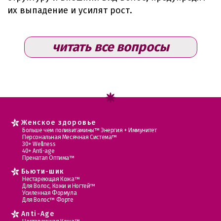
их выпадение и усилят рост.
читать все вопросы
Женское здоровье
Больше чем поливитамины™ Энергия + Иммунитет
Персональная Месячная Система™
30+ Wellness
40+ Anti-age
Пренатал Оптима™
Бьюти-шик
Нестареющая Кожа™
Для Волос, Кожи и Ногтей™
Усиленная Формула
Для Волос™ Форте
Anti-Age