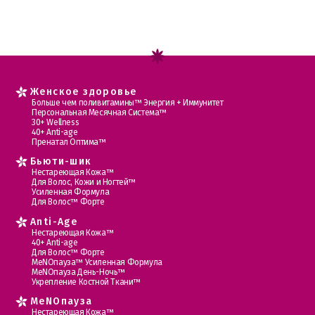
Женское здоровье
Больше чем поливитамины™ Энергия + Иммунитет
Персональная Месячная Система™
30+ Wellness
40+ Anti-age
Пренатал Оптима™
Бьюти-шик
Нестареющая Кожа™
Для Волос, Кожи и Ногтей™
Усиленная Формула
Для Волос™ Форте
Anti-Age
Нестареющая Кожа™
40+ Anti-age
Для Волос™ Форте
МеNOпауза™ Усиленная Формула
МеNOпауза День-Ночь™
Укрепление Костной Ткани™
MеNOпауза
Нестареющая Кожа™