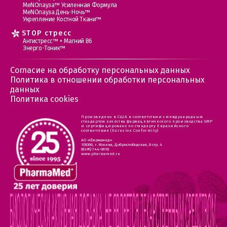
МеNOпауза™ Усиленная Формула
МеNOпауза День-Ночь™
Укрепление Костной Ткани™
STOP стресс
Антистресс™ + Магний В6
Энерго-Тоник™
Согласие на обработку персональных данных
Политика в отношении обработки персональных
данных
Политика cookies
Произведено в США в соответствии с международным
стандартом качества фармацевтического производства GMP
и сертифицировано по стандарту Евразийского
соответствия (Eurasion Conformity)
АО «Фармамед»
105066, г. Москва, Доброслободская, 8 стр. 4
8(495) 744-0618
www.pharmamed.ru