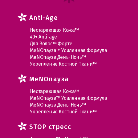
Anti-Age
Нестареющая Кожа™
40+ Anti-age
Для Волос™ Форте
МеNOпауза™ Усиленная Формула
МеNOпауза День-Ночь™
Укрепление Костной Ткани™
MеNOпауза
Нестареющая Кожа™
МеNOпауза™ Усиленная Формула
МеNOпауза День-Ночь™
Укрепление Костной Ткани™
STOP стресс