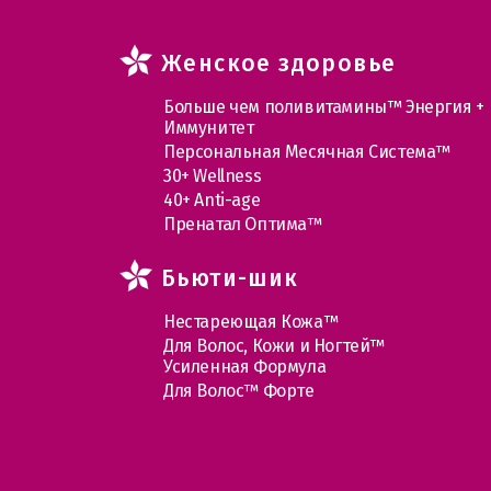
Женское здоровье
Больше чем поливитамины™ Энергия +
Иммунитет
Персональная Месячная Система™
30+ Wellness
40+ Anti-age
Пренатал Оптима™
Бьюти-шик
Нестареющая Кожа™
Для Волос, Кожи и Ногтей™
Усиленная Формула
Для Волос™ Форте