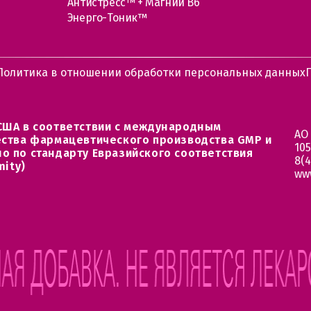
Антистресс™ + Магний В6
Энерго-Тоник™
Политика в отношении обработки персональных данных
США в соответствии с международным
АО
ества фармацевтического производства GMP и
105
о по стандарту Евразийского соответствия
8(4
mity)
ww