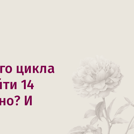
го цикла
ти 14
но? И