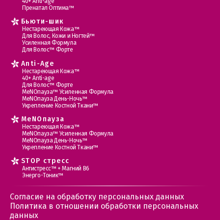
40+ Anti-age
Пренатал Оптима™
Бьюти-шик
Нестареющая Кожа™
Для Волос, Кожи и Ногтей™
Усиленная Формула
Для Волос™ Форте
Anti-Age
Нестареющая Кожа™
40+ Anti-age
Для Волос™ Форте
МеNOпауза™ Усиленная Формула
МеNOпауза День-Ночь™
Укрепление Костной Ткани™
MеNOпауза
Нестареющая Кожа™
МеNOпауза™ Усиленная Формула
МеNOпауза День-Ночь™
Укрепление Костной Ткани™
STOP стресс
Антистресс™ + Магний В6
Энерго-Тоник™
Согласие на обработку персональных данных
Политика в отношении обработки персональных
данных