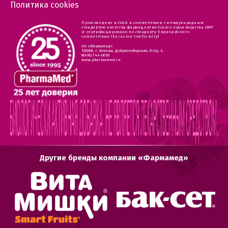
Политика cookies
Произведено в США в соответствии с международным
стандартом качества фармацевтического производства GMP
и сертифицировано по стандарту Евразийского
соответствия (Eurasion Conformity)
АО «Фармамед»
105066, г. Москва, Доброслободская, 8 стр. 4
8(495) 744-0618
www.pharmamed.ru
Другие бренды компании «Фармамед»