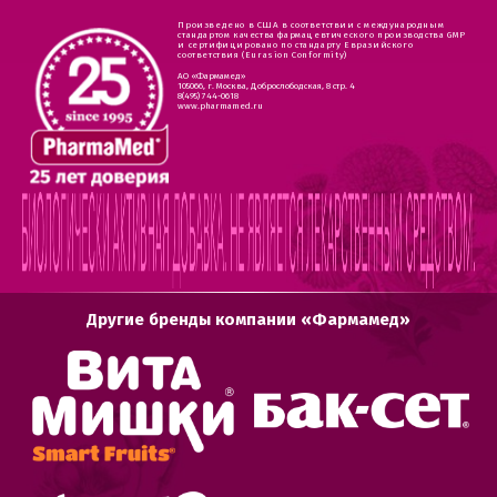
Произведено в США в соответствии с международным
стандартом качества фармацевтического производства GMP
и сертифицировано по стандарту Евразийского
соответствия (Eurasion Conformity)
АО «Фармамед»
105066, г. Москва, Доброслободская, 8 стр. 4
8(495) 744-0618
www.pharmamed.ru
Другие бренды компании «Фармамед»