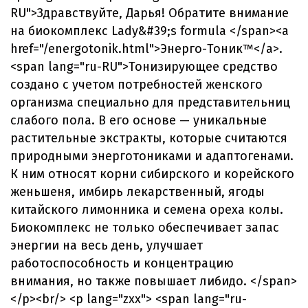
RU">Здравствуйте, Дарья! Обратите внимание
на биокомплекс Lady&#39;s formula </span><a
href="/energotonik.html">Энерго-Тоник™</a>.
<span lang="ru-RU">Тонизирующее средство
создано с учетом потребностей женского
организма специально для представительниц
слабого пола. В его основе — уникальные
растительные экстракты, которые считаются
природными энерготониками и адаптогенами.
К ним относят корни сибирского и корейского
женьшеня, имбирь лекарственный, ягоды
китайского лимонника и семена ореха колы.
Биокомплекс не только обеспечивает запас
энергии на весь день, улучшает
работоспособность и концентрацию
внимания, но также повышает либидо. </span>
</p><br/> <p lang="zxx"> <span lang="ru-