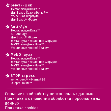
Бьюти-шик
Нестареющая Кожа™
Для Волос, Кожи и Ногтей™
Усиленная Формула
Для Волос™ Форте
Anti-Age
Нестареющая Кожа™
40+ Anti-age
Для Волос™ Форте
МеNOпауза™ Усиленная Формула
МеNOпауза День-Ночь™
Укрепление Костной Ткани™
MеNOпауза
Нестареющая Кожа™
МеNOпауза™ Усиленная Формула
МеNOпауза День-Ночь™
Укрепление Костной Ткани™
STOP стресс
Антистресс™ + Магний В6
Энерго-Тоник™
Согласие на обработку персональных данных
Политика в отношении обработки персональных
данных
Политика cookies