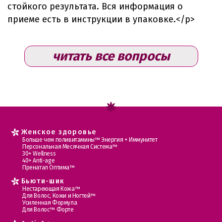
стойкого результата. Вся информация о
приеме есть в инструкции в упаковке.</p>
читать все вопросы
Женское здоровье
Больше чем поливитамины™ Энергия + Иммунитет
Персональная Месячная Система™
30+ Wellness
40+ Anti-age
Пренатал Оптима™
Бьюти-шик
Нестареющая Кожа™
Для Волос, Кожи и Ногтей™
Усиленная Формула
Для Волос™ Форте