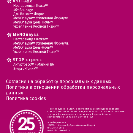
Anti-Age
Нестареющая Кожа™
40+ Anti-age
Для Волос™ Форте
МеNOпауза™ Усиленная Формула
МеNOпауза День-Ночь™
Укрепление Костной Ткани™
MеNOпауза
Нестареющая Кожа™
МеNOпауза™ Усиленная Формула
МеNOпауза День-Ночь™
Укрепление Костной Ткани™
STOP стресс
Антистресс™ + Магний В6
Энерго-Тоник™
Согласие на обработку персональных данных
Политика в отношении обработки персональных
данных
Политика cookies
Произведено в США в соответствии с международным
стандартом качества фармацевтического производства GMP
и сертифицировано по стандарту Евразийского
соответствия (Eurasion Conformity)
АО «Фармамед»
105066, г. Москва, Доброслободская, 8 стр. 4
8(495) 744-0618
www.pharmamed.ru