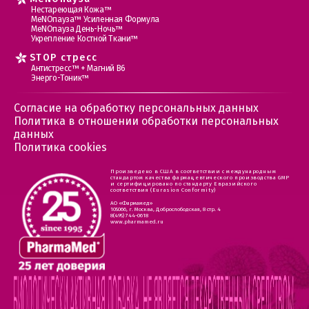
Нестареющая Кожа™
МеNOпауза™ Усиленная Формула
МеNOпауза День-Ночь™
Укрепление Костной Ткани™
STOP стресс
Антистресс™ + Магний В6
Энерго-Тоник™
Согласие на обработку персональных данных
Политика в отношении обработки персональных
данных
Политика cookies
Произведено в США в соответствии с международным
стандартом качества фармацевтического производства GMP
и сертифицировано по стандарту Евразийского
соответствия (Eurasion Conformity)
АО «Фармамед»
105066, г. Москва, Доброслободская, 8 стр. 4
8(495) 744-0618
www.pharmamed.ru