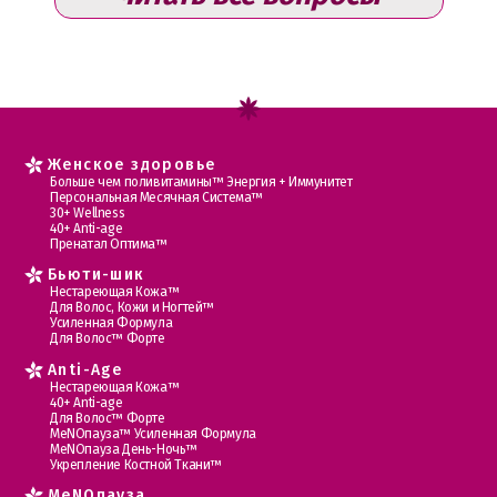
Женское здоровье
Больше чем поливитамины™ Энергия + Иммунитет
Персональная Месячная Система™
30+ Wellness
40+ Anti-age
Пренатал Оптима™
Бьюти-шик
Нестареющая Кожа™
Для Волос, Кожи и Ногтей™
Усиленная Формула
Для Волос™ Форте
Anti-Age
Нестареющая Кожа™
40+ Anti-age
Для Волос™ Форте
МеNOпауза™ Усиленная Формула
МеNOпауза День-Ночь™
Укрепление Костной Ткани™
MеNOпауза