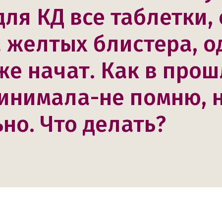
для КД все таблетки,
2 желтых блистера, о
же начат. Как в про
инимала-не помню, 
но. Что делать?