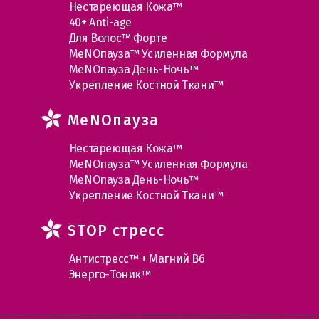
Нестареющая Кожа™
40+ Anti-age
Для Волос™ Форте
МеNOпауза™ Усиленная Формула
МеNOпауза День-Ночь™
Укрепление Костной Ткани™
MеNOпауза
Нестареющая Кожа™
МеNOпауза™ Усиленная Формула
МеNOпауза День-Ночь™
Укрепление Костной Ткани™
STOP стресс
Антистресс™ + Магний В6
Энерго-Тоник™