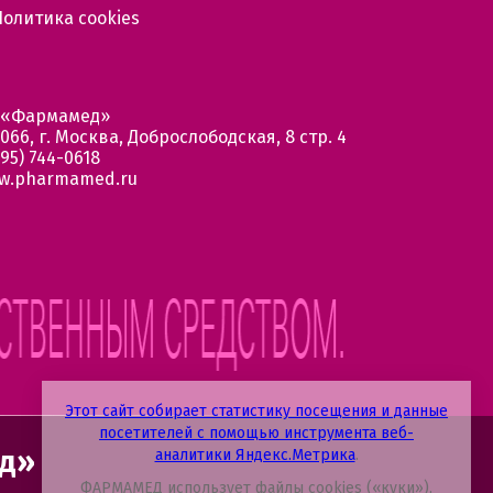
Политика cookies
 «Фармамед»
066, г. Москва, Доброслободская, 8 стр. 4
95) 744-0618
w.pharmamed.ru
Этот сайт собирает статистику посещения и данные
посетителей с помощью инструмента веб-
ед»
аналитики Яндекс.Метрика
.
ФАРМАМЕД использует файлы cookies («куки»),