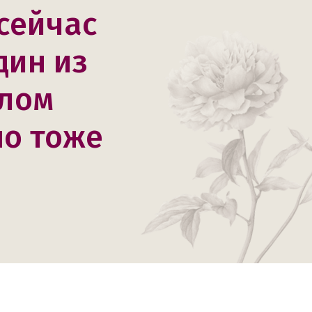
 сейчас
дин из
шлом
но тоже