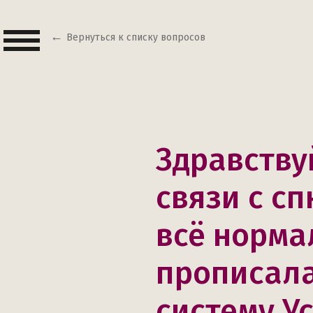
Вернуться к списку вопросов
Здравству
связи с сп
всё норма
прописал
систему У