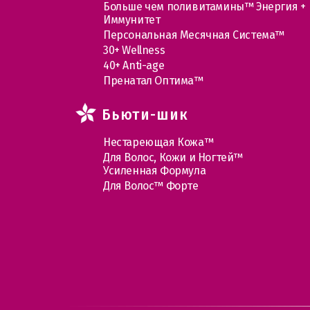
Больше чем поливитамины™ Энергия +
Иммунитет
Персональная Месячная Система™
30+ Wellness
40+ Anti-age
Пренатал Оптима™
Бьюти-шик
Нестареющая Кожа™
Для Волос, Кожи и Ногтей™
Усиленная Формула
Для Волос™ Форте