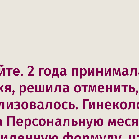
йте. 2 года принимал
кя, решила отменить,
лизовалось. Гинекол
а Персональную мес
силенную формулу, ч