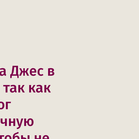
а Джес в
 так как
ог
ячную
тобы не