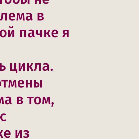
блема в
рой пачке я
ь цикла.
отмены
а в том,
с
ке из