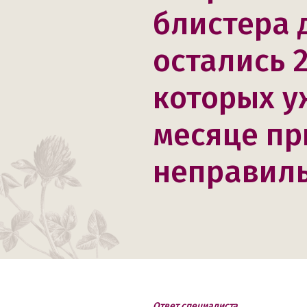
блистера 
остались 
которых у
месяце пр
неправиль
Ответ специалиста