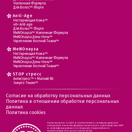
Усиленная Формула
Для Волос™ Форте
Anti-Age
Нестареющая Кожа™
40+ Anti-age
Для Волос™ Форте
МеNOпауза™ Усиленная Формула
МеNOпауза День-Ночь™
Укрепление Костной Ткани™
MеNOпауза
Нестареющая Кожа™
МеNOпауза™ Усиленная Формула
МеNOпауза День-Ночь™
Укрепление Костной Ткани™
STOP стресс
Антистресс™ + Магний В6
Энерго-Тоник™
Согласие на обработку персональных данных
Политика в отношении обработки персональных
данных
Политика cookies
Произведено в США в соответствии с международным
стандартом качества фармацевтического производства GMP
и сертифицировано по стандарту Евразийского
соответствия (Eurasion Conformity)