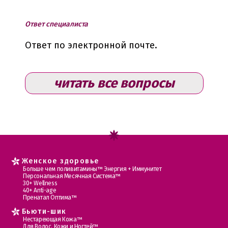
Ответ специалиста
Ответ по электронной почте.
читать все вопросы
Женское здоровье
Больше чем поливитамины™ Энергия + Иммунитет
Персональная Месячная Система™
30+ Wellness
40+ Anti-age
Пренатал Оптима™
Бьюти-шик
Нестареющая Кожа™
Для Волос, Кожи и Ногтей™