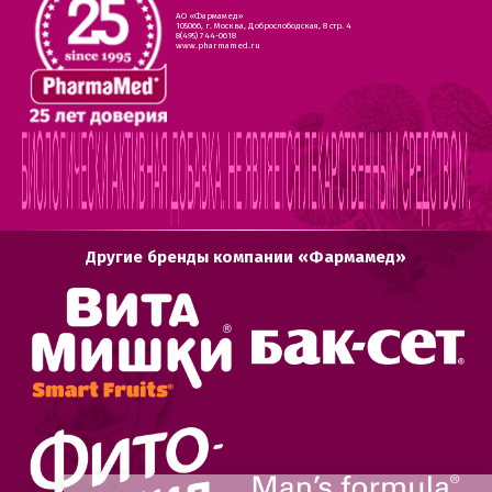
АО «Фармамед»
105066, г. Москва, Доброслободская, 8 стр. 4
8(495) 744-0618
www.pharmamed.ru
Другие бренды компании «Фармамед»