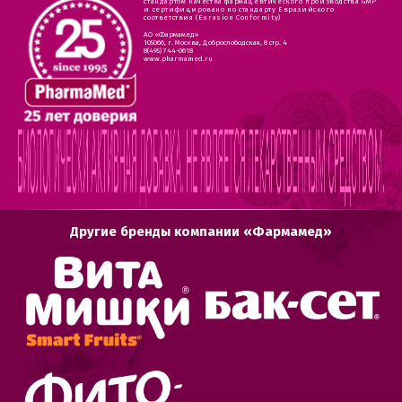
стандартом качества фармацевтического производства GMP
и сертифицировано по стандарту Евразийского
соответствия (Eurasion Conformity)
АО «Фармамед»
105066, г. Москва, Доброслободская, 8 стр. 4
8(495) 744-0618
www.pharmamed.ru
Другие бренды компании «Фармамед»