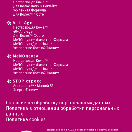
Нестареющая Кожа™
Для Волос, Кожи и Ногтей™
Усиленная Формула
Для Волос™ Форте
Anti-Age
Нестареющая Кожа™
40+ Anti-age
Для Волос™ Форте
МеNOпауза™ Усиленная Формула
МеNOпауза День-Ночь™
Укрепление Костной Ткани™
MеNOпауза
Нестареющая Кожа™
МеNOпауза™ Усиленная Формула
МеNOпауза День-Ночь™
Укрепление Костной Ткани™
STOP стресс
Антистресс™ + Магний В6
Энерго-Тоник™
Согласие на обработку персональных данных
Политика в отношении обработки персональных
данных
Политика cookies
Произведено в США в соответствии с международным