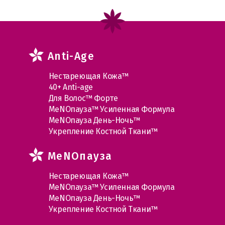
Anti-Age
Нестареющая Кожа™
40+ Anti-age
Для Волос™ Форте
МеNOпауза™ Усиленная Формула
МеNOпауза День-Ночь™
Укрепление Костной Ткани™
MеNOпауза
Нестареющая Кожа™
МеNOпауза™ Усиленная Формула
МеNOпауза День-Ночь™
Укрепление Костной Ткани™