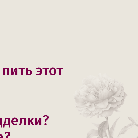
 пить этот
дделки?
а?