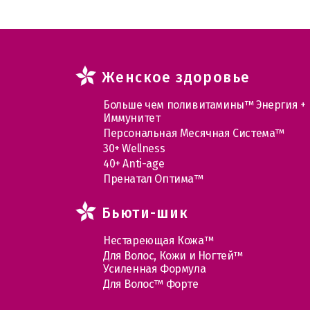
Женское здоровье
Больше чем поливитамины™ Энергия +
Иммунитет
Персональная Месячная Система™
30+ Wellness
40+ Anti-age
Пренатал Оптима™
Бьюти-шик
Нестареющая Кожа™
Для Волос, Кожи и Ногтей™
Усиленная Формула
Для Волос™ Форте