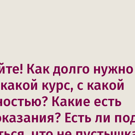
те! Как долго нужно
какой курс, с какой
остью? Какие есть
казания? Есть ли по
ться, что не пустышк