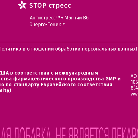
STOP стресс
Антистресс™ + Магний В6
Энерго-Тоник™
Политика в отношении обработки персональных данных
США в соответствии с международным
АО
ества фармацевтического производства GMP и
105
о по стандарту Евразийского соответствия
8(4
mity)
ww