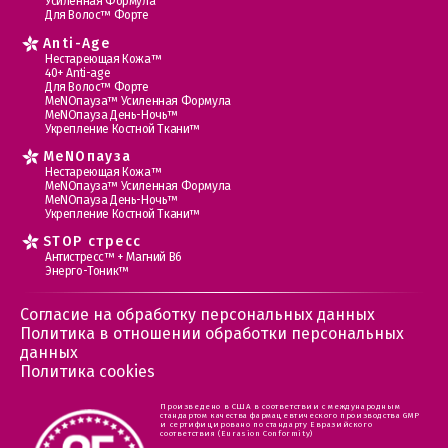
Усиленная Формула
Для Волос™ Форте
Anti-Age
Нестареющая Кожа™
40+ Anti-age
Для Волос™ Форте
МеNOпауза™ Усиленная Формула
МеNOпауза День-Ночь™
Укрепление Костной Ткани™
MеNOпауза
Нестареющая Кожа™
МеNOпауза™ Усиленная Формула
МеNOпауза День-Ночь™
Укрепление Костной Ткани™
STOP стресс
Антистресс™ + Магний В6
Энерго-Тоник™
Согласие на обработку персональных данных
Политика в отношении обработки персональных
данных
Политика cookies
Произведено в США в соответствии с международным
стандартом качества фармацевтического производства GMP
и сертифицировано по стандарту Евразийского
соответствия (Eurasion Conformity)