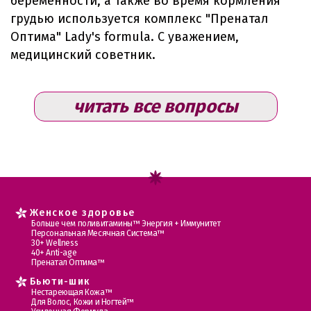
беременности, а также во время кормления
грудью используется комплекс "Пренатал
Оптима" Lady's formula. С уважением,
медицинский советник.
читать все вопросы
Женское здоровье
Больше чем поливитамины™ Энергия + Иммунитет
Персональная Месячная Система™
30+ Wellness
40+ Anti-age
Пренатал Оптима™
Бьюти-шик
Нестареющая Кожа™
Для Волос, Кожи и Ногтей™