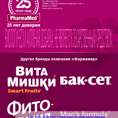
АО «Фармамед»
105066, г. Москва, Доброслободская, 8 стр. 4
8(495) 744-0618
www.pharmamed.ru
Другие бренды компании «Фармамед»
Этот сайт собирает статистику посещения и данные