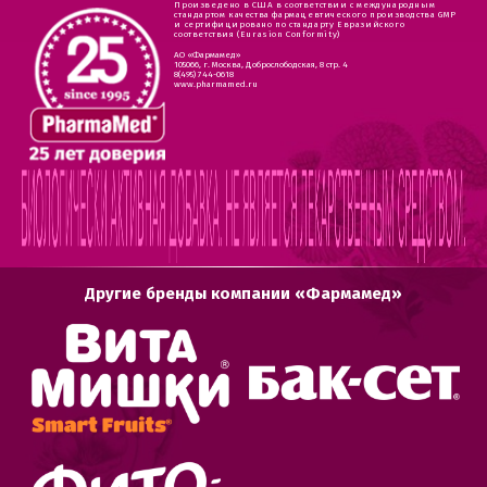
Произведено в США в соответствии с международным
стандартом качества фармацевтического производства GMP
и сертифицировано по стандарту Евразийского
соответствия (Eurasion Conformity)
АО «Фармамед»
105066, г. Москва, Доброслободская, 8 стр. 4
8(495) 744-0618
www.pharmamed.ru
Другие бренды компании «Фармамед»