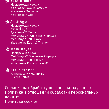
Бьюти-шик
Нестареющая Кожа™
Для Волос, Кожи и Ногтей™
Усиленная Формула
Для Волос™ Форте
Anti-Age
Нестареющая Кожа™
40+ Anti-age
Для Волос™ Форте
МеNOпауза™ Усиленная Формула
МеNOпауза День-Ночь™
Укрепление Костной Ткани™
MеNOпауза
Нестареющая Кожа™
МеNOпауза™ Усиленная Формула
МеNOпауза День-Ночь™
Укрепление Костной Ткани™
STOP стресс
Антистресс™ + Магний В6
Энерго-Тоник™
Согласие на обработку персональных данных
Политика в отношении обработки персональных
данных
Политика cookies