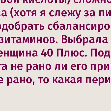
а (хотя я слежу за п
одобрать сбалансир
витаминов. Выбрала 
енщина 40 Плюс. По
а не рано ли его при
е рано, то какая пер