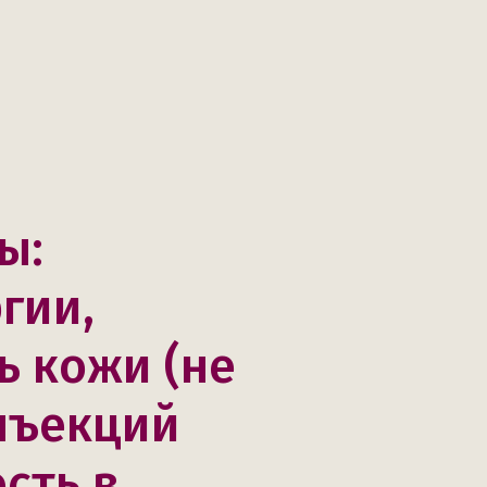
ы:
гии,
ь кожи (не
нъекций
сть в