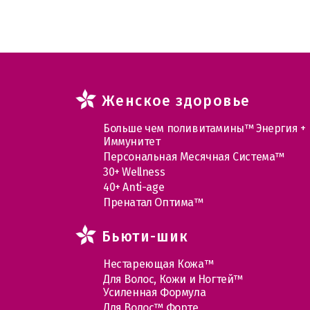
Женское здоровье
Больше чем поливитамины™ Энергия +
Иммунитет
Персональная Месячная Система™
30+ Wellness
40+ Anti-age
Пренатал Оптима™
Бьюти-шик
Нестареющая Кожа™
Для Волос, Кожи и Ногтей™
Усиленная Формула
Для Волос™ Форте