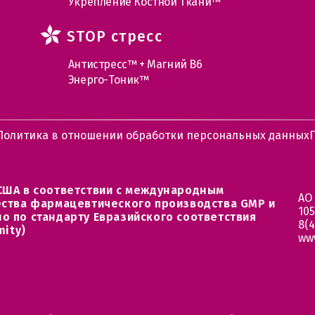
Укрепление Костной Ткани™
STOP стресс
Антистресс™ + Магний В6
Энерго-Тоник™
Политика в отношении обработки персональных данных
США в соответствии с международным
АО
ества фармацевтического производства GMP и
105
о по стандарту Евразийского соответствия
8(4
mity)
ww