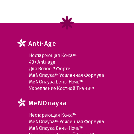
Anti-Age
Нестареющая Кожа™
40+ Anti-age
Для Волос™ Форте
МеNOпауза™ Усиленная Формула
МеNOпауза День-Ночь™
Укрепление Костной Ткани™
MеNOпауза
Нестареющая Кожа™
МеNOпауза™ Усиленная Формула
МеNOпауза День-Ночь™