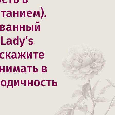
итанием).
ованный
Lady’s
дскажите
нимать в
иодичность