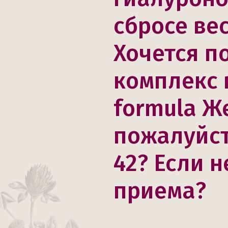
сбросе вес
Хочется п
комплекс 
formula Ж
пожалуйст
42? Если н
приема?