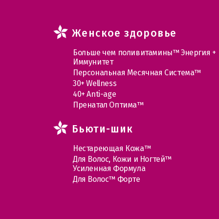
Женское здоровье
Больше чем поливитамины™ Энергия +
Иммунитет
Персональная Месячная Система™
30+ Wellness
40+ Anti-age
Пренатал Оптима™
Бьюти-шик
Нестареющая Кожа™
Для Волос, Кожи и Ногтей™
Усиленная Формула
Для Волос™ Форте