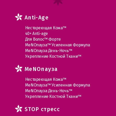
Anti-Age
Нестареющая Кожа™
40+ Anti-age
Для Волос™ Форте
МеNOпауза™ Усиленная Формула
МеNOпауза День-Ночь™
Укрепление Костной Ткани™
MеNOпауза
Нестареющая Кожа™
МеNOпауза™ Усиленная Формула
МеNOпауза День-Ночь™
Укрепление Костной Ткани™
STOP стресс