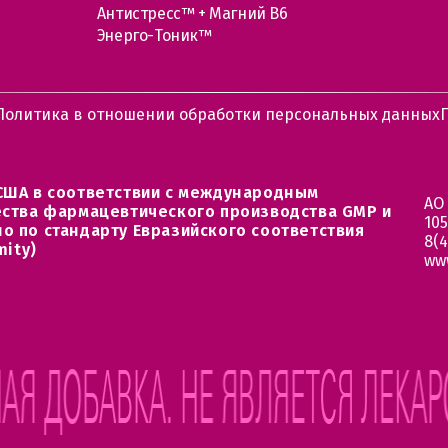
Антистресс™ + Магний В6
Энерго-Тоник™
Политика в отношении обработки персональных данных
США в соответствии с международным
АО
ества фармацевтического производства GMP и
105
о по стандарту Евразийского соответствия
8(4
mity)
ww