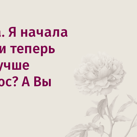
. Я начала
и теперь
лучше
юс? А Вы