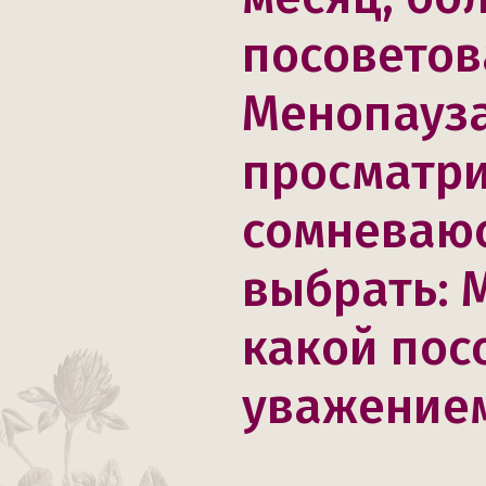
посоветов
Менопауза
просматри
сомневаюс
выбрать: 
какой пос
уважением