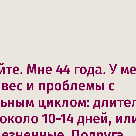
те. Мне 44 года. У м
вес и проблемы с
ьным циклом: длите
коло 10-14 дней, или
лезненные. Подруга