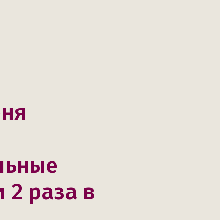
еня
льные
 2 раза в