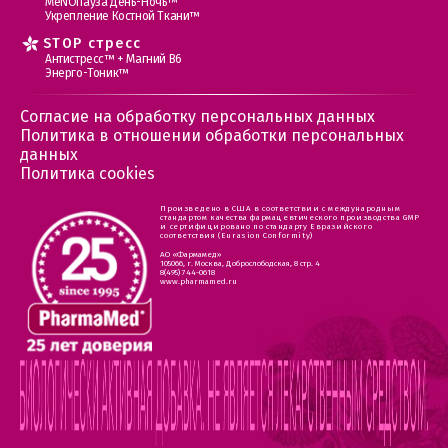
МеNOпауза День-Ночь™
Укрепление Костной Ткани™
STOP стресс
Антистресс™ + Магний В6
Энерго-Тоник™
Согласие на обработку персональных данных
Политика в отношении обработки персональных
данных
Политика cookies
Произведено в США в соответствии с международным
стандартом качества фармацевтического производства GMP
и сертифицировано по стандарту Евразийского
соответствия (Eurasion Conformity)
АО «Фармамед»
105066, г. Москва, Доброслободская, 8 стр. 4
8(495) 744-0618
www.pharmamed.ru