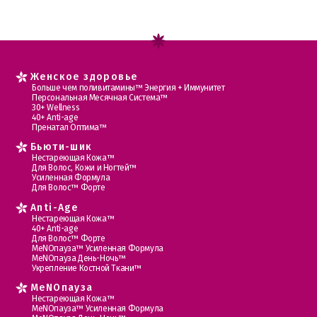
Женское здоровье
Больше чем поливитамины™ Энергия + Иммунитет
Персональная Месячная Система™
30+ Wellness
40+ Anti-age
Пренатал Оптима™
Бьюти-шик
Нестареющая Кожа™
Для Волос, Кожи и Ногтей™
Усиленная Формула
Для Волос™ Форте
Anti-Age
Нестареющая Кожа™
40+ Anti-age
Для Волос™ Форте
МеNOпауза™ Усиленная Формула
МеNOпауза День-Ночь™
Укрепление Костной Ткани™
MеNOпауза
Нестареющая Кожа™
МеNOпауза™ Усиленная Формула