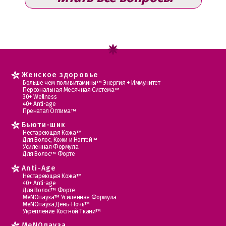
Женское здоровье
Больше чем поливитамины™ Энергия + Иммунитет
Персональная Месячная Система™
30+ Wellness
40+ Anti-age
Пренатал Оптима™
Бьюти-шик
Нестареющая Кожа™
Для Волос, Кожи и Ногтей™
Усиленная Формула
Для Волос™ Форте
Anti-Age
Нестареющая Кожа™
40+ Anti-age
Для Волос™ Форте
МеNOпауза™ Усиленная Формула
МеNOпауза День-Ночь™
Укрепление Костной Ткани™
MеNOпауза