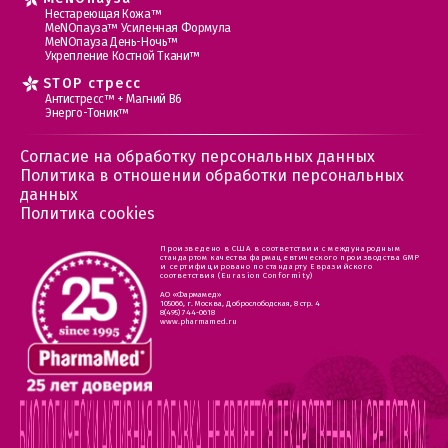
Нестареющая Кожа™
МеNOпауза™ Усиленная Формула
МеNOпауза День-Ночь™
Укрепление Костной Ткани™
STOP стресс
Антистресс™ + Магний В6
Энерго-Тоник™
Согласие на обработку персональных данных
Политика в отношении обработки персональных
данных
Политика cookies
Произведено в США в соответствии с международным
стандартом качества фармацевтического производства GMP
и сертифицировано по стандарту Евразийского
соответствия (Eurasion Conformity)
АО «Фармамед»
105066, г. Москва, Доброслободская, 8 стр. 4
8(495) 744-0618
www.pharmamed.ru