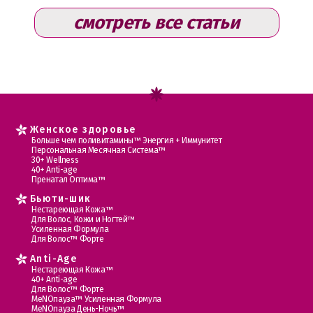
смотреть все статьи
Женское здоровье
Больше чем поливитамины™ Энергия + Иммунитет
Персональная Месячная Система™
30+ Wellness
40+ Anti-age
Пренатал Оптима™
Бьюти-шик
Нестареющая Кожа™
Для Волос, Кожи и Ногтей™
Усиленная Формула
Для Волос™ Форте
Anti-Age
Нестареющая Кожа™
40+ Anti-age
Для Волос™ Форте
МеNOпауза™ Усиленная Формула
МеNOпауза День-Ночь™