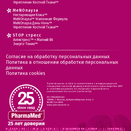
Укрепление Костной Ткани™
MеNOпауза
Нестареющая Кожа™
МеNOпауза™ Усиленная Формула
МеNOпауза День-Ночь™
Укрепление Костной Ткани™
STOP стресс
Антистресс™ + Магний В6
Энерго-Тоник™
Согласие на обработку персональных данных
Политика в отношении обработки персональных
данных
Политика cookies
Произведено в США в соответствии с международным
стандартом качества фармацевтического производства GMP
и сертифицировано по стандарту Евразийского
соответствия (Eurasion Conformity)
АО «Фармамед»
105066, г. Москва, Доброслободская, 8 стр. 4
8(495) 744-0618
www.pharmamed.ru