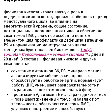
Фолиевая кислота играет важную роль в
поддержании женского здоровья, особенно в период
менструального цикла. Ее влияние на
энергетический уровень, общее состояние,
потенциальная нормализация цикла и облегчение
симптомов ПМС делают ее особенно ценным
элементом. Для профилактики дефицита витамина
В9 и нормализации менструального цикла
женщинам будет полезен биокомплекс
Lady's
formula® Персональная месячная система™
5 дней и
20 дней. В составе – фолиевая кислота и другие
компоненты:
сочетание витаминов В6, D3, минерала магния –
активизирует метаболические процессы,
способствует выработке энергии, нормализует
работу ЦНС, уменьшает раздражительность и
выравнивает психоэмоциональный фон;
провитамин А, витамин Е и экстракт дикого ямса
– повышают жизненный тонус, избавляют от
тревожности, облегчают симптомы ПМС,
улучшают настроение и способствуют