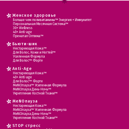
Женское здоровье
Больше чем поливитамины™ Энергия + Иммунитет
Персональная Месячная Система™
30+ Wellness
40+ Anti-age
Пренатал Оптима™
Бьюти-шик
Нестареющая Кожа™
Для Волос, Кожи и Ногтей™
Усиленная Формула
Для Волос™ Форте
Anti-Age
Нестареющая Кожа™
40+ Anti-age
Для Волос™ Форте
МеNOпауза™ Усиленная Формула
МеNOпауза День-Ночь™
Укрепление Костной Ткани™
MеNOпауза
Нестареющая Кожа™
МеNOпауза™ Усиленная Формула
МеNOпауза День-Ночь™
Укрепление Костной Ткани™
STOP стресс