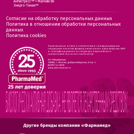
Антистресс™ + Магний В6
Энерго-Тоник™
Согласие на обработку персональных данных
Политика в отношении обработки персональных
данных
Политика cookies
Произведено в США в соответствии с международным
стандартом качества фармацевтического производства GMP
и сертифицировано по стандарту Евразийского
соответствия (Eurasion Conformity)
АО «Фармамед»
105066, г. Москва, Доброслободская, 8 стр. 4
8(495) 744-0618
www.pharmamed.ru
Другие бренды компании «Фармамед»