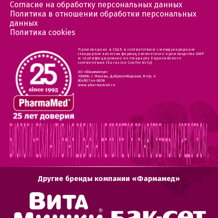
Согласие на обработку персональных данных
Политика в отношении обработки персональных
данных
Политика cookies
Произведено в США в соответствии с международным
стандартом качества фармацевтического производства GMP
и сертифицировано по стандарту Евразийского
соответствия (Eurasion Conformity)
АО «Фармамед»
105066, г. Москва, Доброслободская, 8 стр. 4
8(495) 744-0618
www.pharmamed.ru
Другие бренды компании «Фармамед»