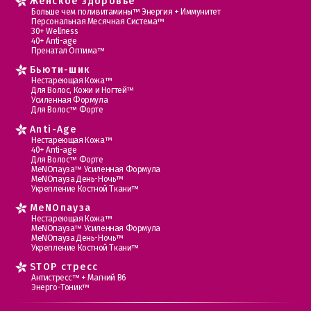
Женское здоровье
Больше чем поливитамины™ Энергия + Иммунитет
Персональная Месячная Система™
30+ Wellness
40+ Anti-age
Пренатал Оптима™
Бьюти-шик
Нестареющая Кожа™
Для Волос, Кожи и Ногтей™
Усиленная Формула
Для Волос™ Форте
Anti-Age
Нестареющая Кожа™
40+ Anti-age
Для Волос™ Форте
МеNOпауза™ Усиленная Формула
МеNOпауза День-Ночь™
Укрепление Костной Ткани™
MеNOпауза
Нестареющая Кожа™
МеNOпауза™ Усиленная Формула
МеNOпауза День-Ночь™
Укрепление Костной Ткани™
STOP стресс
Антистресс™ + Магний В6
Энерго-Тоник™