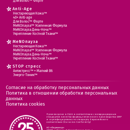
Для Волос™ Форте
Anti-Age
Нестареющая Кожа™
40+ Anti-age
Для Волос™ Форте
МеNOпауза™ Усиленная Формула
МеNOпауза День-Ночь™
Укрепление Костной Ткани™
MеNOпауза
Нестареющая Кожа™
МеNOпауза™ Усиленная Формула
МеNOпауза День-Ночь™
Укрепление Костной Ткани™
STOP стресс
Антистресс™ + Магний В6
Энерго-Тоник™
Согласие на обработку персональных данных
Политика в отношении обработки персональных
данных
Политика cookies
Произведено в США в соответствии с международным
стандартом качества фармацевтического производства GMP
и сертифицировано по стандарту Евразийского
соответствия (Eurasion Conformity)
АО «Фармамед»