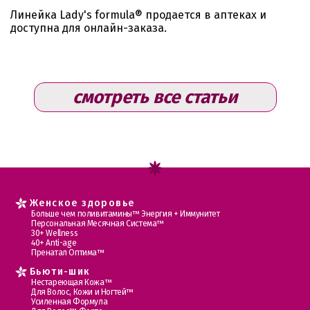
Линейка Lady's formula® продается в аптеках и
доступна для онлайн-заказа.
смотреть все статьи
Женское здоровье
Больше чем поливитамины™ Энергия + Иммунитет
Персональная Месячная Система™
30+ Wellness
40+ Anti-age
Пренатал Оптима™
Бьюти-шик
Нестареющая Кожа™
Для Волос, Кожи и Ногтей™
Усиленная Формула