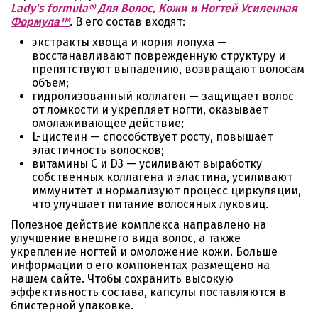
Lady's formula® Для Волос, Кожи и Ногтей Усиленная
Формула™
. В его состав входят:
экстракты хвоща и корня лопуха —
восстанавливают поврежденную структуру и
препятствуют выпадению, возвращают волосам
объем;
гидролизованный коллаген — защищает волос
от ломкости и укрепляет ногти, оказывает
омолаживающее действие;
L-цистеин — способствует росту, повышает
эластичность волосков;
витамины С и D3 — усиливают выработку
собственных коллагена и эластина, усиливают
иммунитет и нормализуют процесс циркуляции,
что улучшает питание волосяных луковиц.
Полезное действие комплекса направлено на
улучшение внешнего вида волос, а также
укрепление ногтей и омоложение кожи. Больше
информации о его компонентах размещено на
нашем сайте. Чтобы сохранить высокую
эффективность состава, капсулы поставляются в
блистерной упаковке.