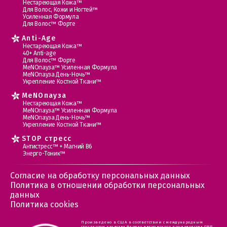
Нестареющая Кожа™
Для Волос, Кожи и Ногтей™
Усиленная Формула
Для Волос™ Форте
Anti-Age
Нестареющая Кожа™
40+ Anti-age
Для Волос™ Форте
МеNOпауза™ Усиленная Формула
МеNOпауза День-Ночь™
Укрепление Костной Ткани™
MеNOпауза
Нестареющая Кожа™
МеNOпауза™ Усиленная Формула
МеNOпауза День-Ночь™
Укрепление Костной Ткани™
STOP стресс
Антистресс™ + Магний В6
Энерго-Тоник™
Согласие на обработку персональных данных
Политика в отношении обработки персональных
данных
Политика cookies
Произведено в США в соответствии с международным
стандартом качества фармацевтического производства GMP