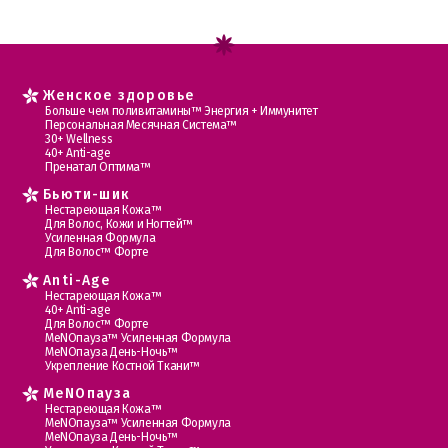
Женское здоровье
Больше чем поливитамины™ Энергия + Иммунитет
Персональная Месячная Система™
30+ Wellness
40+ Anti-age
Пренатал Оптима™
Бьюти-шик
Нестареющая Кожа™
Для Волос, Кожи и Ногтей™
Усиленная Формула
Для Волос™ Форте
Anti-Age
Нестареющая Кожа™
40+ Anti-age
Для Волос™ Форте
МеNOпауза™ Усиленная Формула
МеNOпауза День-Ночь™
Укрепление Костной Ткани™
MеNOпауза
Нестареющая Кожа™
МеNOпауза™ Усиленная Формула
МеNOпауза День-Ночь™