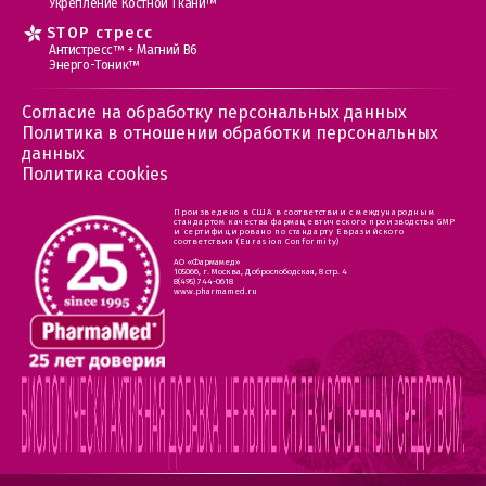
Укрепление Костной Ткани™
STOP стресс
Антистресс™ + Магний В6
Энерго-Тоник™
Согласие на обработку персональных данных
Политика в отношении обработки персональных
данных
Политика cookies
Произведено в США в соответствии с международным
стандартом качества фармацевтического производства GMP
и сертифицировано по стандарту Евразийского
соответствия (Eurasion Conformity)
АО «Фармамед»
105066, г. Москва, Доброслободская, 8 стр. 4
8(495) 744-0618
www.pharmamed.ru