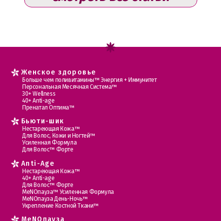
Женское здоровье
Больше чем поливитамины™ Энергия + Иммунитет
Персональная Месячная Система™
30+ Wellness
40+ Anti-age
Пренатал Оптима™
Бьюти-шик
Нестареющая Кожа™
Для Волос, Кожи и Ногтей™
Усиленная Формула
Для Волос™ Форте
Anti-Age
Нестареющая Кожа™
40+ Anti-age
Для Волос™ Форте
МеNOпауза™ Усиленная Формула
МеNOпауза День-Ночь™
Укрепление Костной Ткани™
MеNOпауза