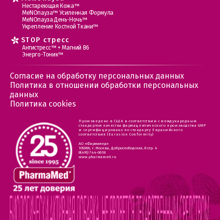
Нестареющая Кожа™
МеNOпауза™ Усиленная Формула
МеNOпауза День-Ночь™
Укрепление Костной Ткани™
STOP стресс
Антистресс™ + Магний В6
Энерго-Тоник™
Согласие на обработку персональных данных
Политика в отношении обработки персональных
данных
Политика cookies
Произведено в США в соответствии с международным
стандартом качества фармацевтического производства GMP
и сертифицировано по стандарту Евразийского
соответствия (Eurasion Conformity)
АО «Фармамед»
105066, г. Москва, Доброслободская, 8 стр. 4
8(495) 744-0618
www.pharmamed.ru