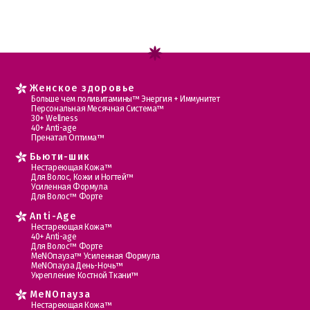
Женское здоровье
Больше чем поливитамины™ Энергия + Иммунитет
Персональная Месячная Система™
30+ Wellness
40+ Anti-age
Пренатал Оптима™
Бьюти-шик
Нестареющая Кожа™
Для Волос, Кожи и Ногтей™
Усиленная Формула
Для Волос™ Форте
Anti-Age
Нестареющая Кожа™
40+ Anti-age
Для Волос™ Форте
МеNOпауза™ Усиленная Формула
МеNOпауза День-Ночь™
Укрепление Костной Ткани™
MеNOпауза
Нестареющая Кожа™