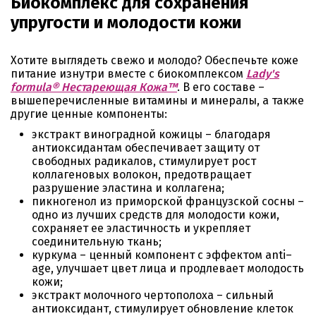
Биокомплекс для сохранения
упругости и молодости кожи
Хотите выглядеть свежо и молодо? Обеспечьте коже
питание изнутри вместе с биокомплексом
Lady's
formula® Нестареющая Кожа™
. В его составе –
вышеперечисленные витамины и минералы, а также
другие ценные компоненты:
экстракт виноградной кожицы – благодаря
антиоксидантам обеспечивает защиту от
свободных радикалов, стимулирует рост
коллагеновых волокон, предотвращает
разрушение эластина и коллагена;
пикногенол из приморской французской сосны –
одно из лучших средств для молодости кожи,
сохраняет ее эластичность и укрепляет
соединительную ткань;
куркума – ценный компонент с эффектом anti–
age, улучшает цвет лица и продлевает молодость
кожи;
экстракт молочного чертополоха – сильный
антиоксидант, стимулирует обновление клеток