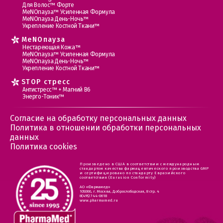
Для Волос™ Форте
МеNOпауза™ Усиленная Формула
МеNOпауза День-Ночь™
Укрепление Костной Ткани™
MеNOпауза
Нестареющая Кожа™
МеNOпауза™ Усиленная Формула
МеNOпауза День-Ночь™
Укрепление Костной Ткани™
STOP стресс
Антистресс™ + Магний В6
Энерго-Тоник™
Согласие на обработку персональных данных
Политика в отношении обработки персональных
данных
Политика cookies
Произведено в США в соответствии с международным
стандартом качества фармацевтического производства GMP
и сертифицировано по стандарту Евразийского
соответствия (Eurasion Conformity)
АО «Фармамед»
105066, г. Москва, Доброслободская, 8 стр. 4
8(495) 744-0618
www.pharmamed.ru