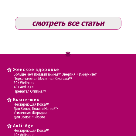
смотреть все статьи
Женское здоровье
Больше чем поливитамины™ Энергия + Иммунитет
Персональная Месячная Система™
30+ Wellness
40+ Anti-age
Пренатал Оптима™
Бьюти-шик
Нестареющая Кожа™
Для Волос, Кожи и Ногтей™
Усиленная Формула
Для Волос™ Форте
Anti-Age
Нестареющая Кожа™
40+ Anti-age