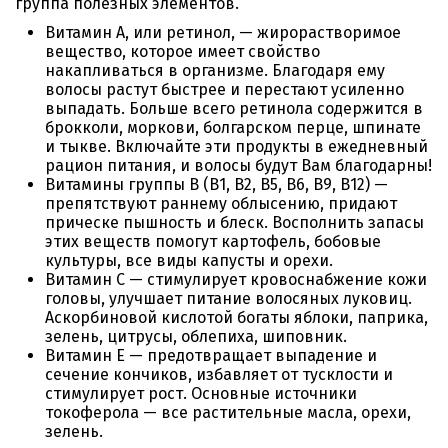
группа полезных элементов.
Витамин А, или ретинол, — жирорастворимое
вещество, которое имеет свойство
накапливаться в организме. Благодаря ему
волосы растут быстрее и перестают усиленно
выпадать. Больше всего ретинола содержится в
брокколи, моркови, болгарском перце, шпинате
и тыкве. Включайте эти продукты в ежедневный
рацион питания, и волосы будут Вам благодарны!
Витамины группы В (В1, В2, В5, В6, В9, В12) —
препятствуют раннему облысению, придают
прическе пышность и блеск. Восполнить запасы
этих веществ помогут картофель, бобовые
культуры, все виды капусты и орехи.
Витамин С — стимулирует кровоснабжение кожи
головы, улучшает питание волосяных луковиц.
Аскорбиновой кислотой богаты яблоки, паприка,
зелень, цитрусы, облепиха, шиповник.
Витамин Е — предотвращает выпадение и
сечение кончиков, избавляет от тусклости и
стимулирует рост. Основные источники
токоферола — все растительные масла, орехи,
зелень.