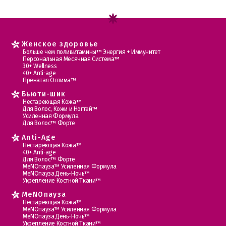
Женское здоровье
Больше чем поливитамины™ Энергия + Иммунитет
Персональная Месячная Система™
30+ Wellness
40+ Anti-age
Пренатал Оптима™
Бьюти-шик
Нестареющая Кожа™
Для Волос, Кожи и Ногтей™
Усиленная Формула
Для Волос™ Форте
Anti-Age
Нестареющая Кожа™
40+ Anti-age
Для Волос™ Форте
МеNOпауза™ Усиленная Формула
МеNOпауза День-Ночь™
Укрепление Костной Ткани™
MеNOпауза
Нестареющая Кожа™
МеNOпауза™ Усиленная Формула
МеNOпауза День-Ночь™
Укрепление Костной Ткани™