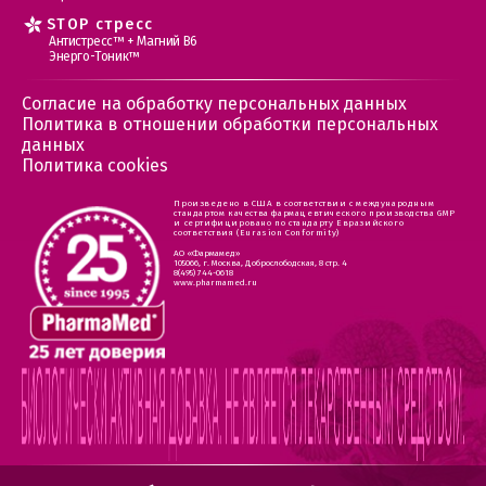
STOP стресс
Антистресс™ + Магний В6
Энерго-Тоник™
Согласие на обработку персональных данных
Политика в отношении обработки персональных
данных
Политика cookies
Произведено в США в соответствии с международным
стандартом качества фармацевтического производства GMP
и сертифицировано по стандарту Евразийского
соответствия (Eurasion Conformity)
АО «Фармамед»
105066, г. Москва, Доброслободская, 8 стр. 4
8(495) 744-0618
www.pharmamed.ru