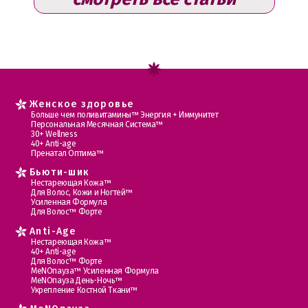
Женское здоровье
Больше чем поливитамины™ Энергия + Иммунитет
Персональная Месячная Система™
30+ Wellness
40+ Anti-age
Пренатал Оптима™
Бьюти-шик
Нестареющая Кожа™
Для Волос, Кожи и Ногтей™
Усиленная Формула
Для Волос™ Форте
Anti-Age
Нестареющая Кожа™
40+ Anti-age
Для Волос™ Форте
МеNOпауза™ Усиленная Формула
МеNOпауза День-Ночь™
Укрепление Костной Ткани™