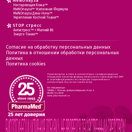
MеNOпауза
Нестареющая Кожа™
МеNOпауза™ Усиленная Формула
МеNOпауза День-Ночь™
Укрепление Костной Ткани™
STOP стресс
Антистресс™ + Магний В6
Энерго-Тоник™
Согласие на обработку персональных данных
Политика в отношении обработки персональных
данных
Политика cookies
Произведено в США в соответствии с международным
стандартом качества фармацевтического производства GMP
и сертифицировано по стандарту Евразийского
соответствия (Eurasion Conformity)
АО «Фармамед»
105066, г. Москва, Доброслободская, 8 стр. 4
8(495) 744-0618
www.pharmamed.ru