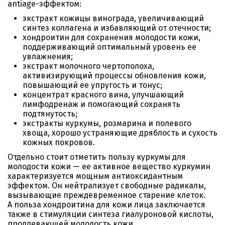
antiage-эффектом:
экстракт кожицы винограда, увеличивающий
синтез коллагена и избавляющий от отечности;
хондроитин для сохранения молодости кожи,
поддерживающий оптимальный уровень ее
увлажнения;
экстракт молочного чертополоха,
активизирующий процессы обновления кожи,
повышающий ее упругость и тонус;
концентрат красного вина, улучшающий
лимфодренаж и помогающий сохранять
подтянутость;
экстракты куркумы, розмарина и полевого
хвоща, хорошо устраняющие дряблость и сухость
кожных покровов.
Отдельно стоит отметить пользу куркумы для
молодости кожи — ее активное вещество куркумин
характеризуется мощным антиоксидантным
эффектом. Он нейтрализует свободные радикалы,
вызывающие преждевременное старение клеток.
А польза хондроитина для кожи лица заключается
также в стимуляции синтеза гиалуроновой кислоты,
продлевающей молодость кожи.