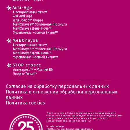
Anti-Age
Нестареющая Кожа™
40+ Anti-age
Для Волос™ Форте
МеNOпауза™ Усиленная Формула
МеNOпауза День-Ночь™
Укрепление Костной Ткани™
MеNOпауза
Нестареющая Кожа™
МеNOпауза™ Усиленная Формула
МеNOпауза День-Ночь™
Укрепление Костной Ткани™
STOP стресс
Антистресс™ + Магний В6
Энерго-Тоник™
Согласие на обработку персональных данных
Политика в отношении обработки персональных
данных
Политика cookies
Произведено в США в соответствии с международным
стандартом качества фармацевтического производства GMP
и сертифицировано по стандарту Евразийского
соответствия (Eurasion Conformity)
АО «Фармамед»
105066, г. Москва, Доброслободская, 8 стр. 4