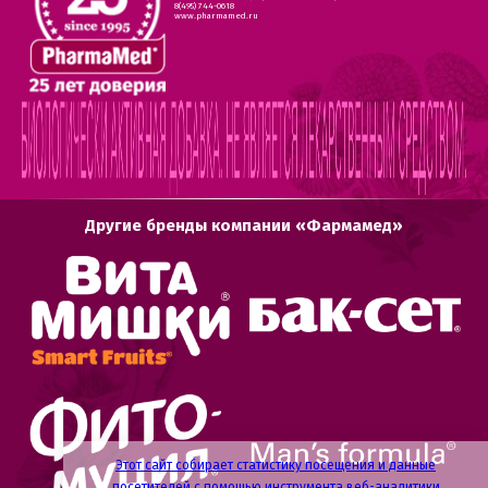
8(495) 744-0618
www.pharmamed.ru
Другие бренды компании «Фармамед»
Этот сайт собирает статистику посещения и данные
посетителей с помощью инструмента веб-аналитики