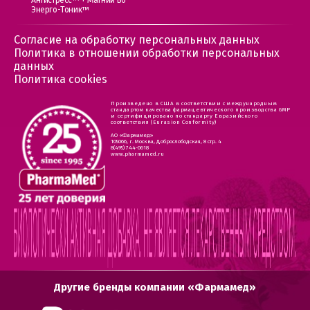
Антистресс™ + Магний В6
Энерго-Тоник™
Согласие на обработку персональных данных
Политика в отношении обработки персональных
данных
Политика cookies
Произведено в США в соответствии с международным
стандартом качества фармацевтического производства GMP
и сертифицировано по стандарту Евразийского
соответствия (Eurasion Conformity)
АО «Фармамед»
105066, г. Москва, Доброслободская, 8 стр. 4
8(495) 744-0618
www.pharmamed.ru
Другие бренды компании «Фармамед»