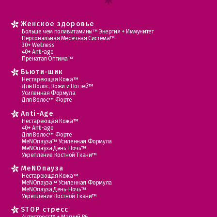
Женское здоровье
Больше чем поливитамины™ Энергия + Иммунитет
Персональная Месячная Система™
30+ Wellness
40+ Anti-age
Пренатал Оптима™
Бьюти-шик
Нестареющая Кожа™
Для Волос, Кожи и Ногтей™
Усиленная Формула
Для Волос™ Форте
Anti-Age
Нестареющая Кожа™
40+ Anti-age
Для Волос™ Форте
МеNOпауза™ Усиленная Формула
МеNOпауза День-Ночь™
Укрепление Костной Ткани™
MеNOпауза
Нестареющая Кожа™
МеNOпауза™ Усиленная Формула
МеNOпауза День-Ночь™
Укрепление Костной Ткани™
STOP стресс