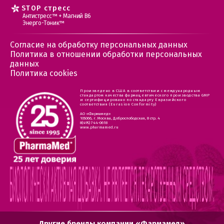
STOP стресс
Антистресс™ + Магний В6
Энерго-Тоник™
Согласие на обработку персональных данных
Политика в отношении обработки персональных
данных
Политика cookies
Произведено в США в соответствии с международным
стандартом качества фармацевтического производства GMP
и сертифицировано по стандарту Евразийского
соответствия (Eurasion Conformity)
АО «Фармамед»
105066, г. Москва, Доброслободская, 8 стр. 4
8(495) 744-0618
www.pharmamed.ru
Другие бренды компании «Фармамед»