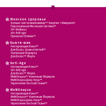
Женское здоровье
Больше чем поливитамины™ Энергия + Иммунитет
Персональная Месячная Система™
30+ Wellness
40+ Anti-age
Пренатал Оптима™
Бьюти-шик
Нестареющая Кожа™
Для Волос, Кожи и Ногтей™
Усиленная Формула
Для Волос™ Форте
Anti-Age
Нестареющая Кожа™
40+ Anti-age
Для Волос™ Форте
МеNOпауза™ Усиленная Формула
МеNOпауза День-Ночь™
Укрепление Костной Ткани™
MеNOпауза
Нестареющая Кожа™
МеNOпауза™ Усиленная Формула
МеNOпауза День-Ночь™
Укрепление Костной Ткани™